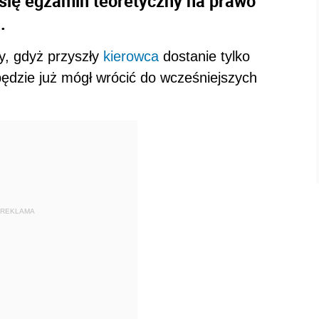
 się egzamin teoretyczny na prawo
.
y, gdyż przyszły
kierowca
dostanie tylko
będzie już mógł wrócić do wcześniejszych
REKLAMA