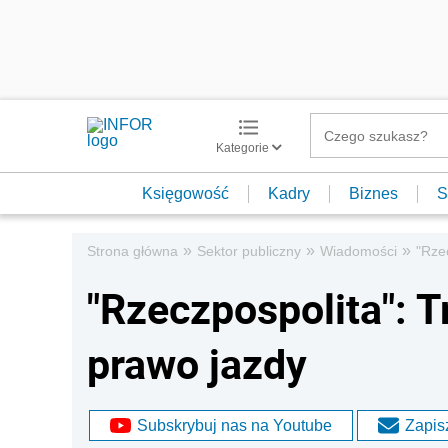
Kategorie
Księgowość
Kadry
Biznes
S
»
»
»
Strona główna
Sektor publiczny
Wiadomości
"Rze
"Rzeczpospolita": 
prawo jazdy
Subskrybuj nas na Youtube
Zapisz