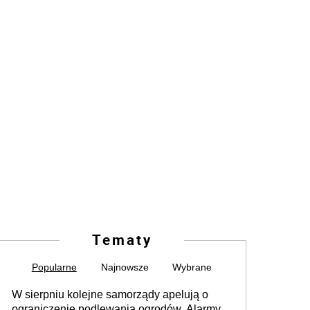
Tematy
Popularne
Najnowsze
Wybrane
W sierpniu kolejne samorządy apelują o
ograniczenie podlewania ogrodów. Alarmy w