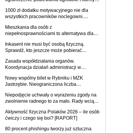
625 gminach. Niżówka hydrogeologiczna
1000 zł dodatku motywacyjnego nie dla
może objąć cały kraj
wszystkich pracowników noclegowni.
MRPiPS wyjaśnia zasady
Mieszkania dla osób z
niepełnosprawnościami to alternatywa dla
opieki instytucjonalnej. 53% chce mieszkać
Inkasent nie musi być osobą fizyczną.
samodzielnie lub z rodziną
Sprawdź, kto jeszcze może pobierać
pieniądze
Zasada współdziałania organów.
Koordynacja działań administracji w
sprawach złożonych
Nowy wspólny bilet w Rybniku i MZK
Jastrzębie. Nieograniczona liczba
przejazdów za 16 zł
Niepodjęcie uchwały o wyrażeniu zgody na
zwolnienie radnego to za mało. Rady wciąż
popełniają ten błąd, a sądy muszą
Aktywność fizyczna Polaków 2026 – ile osób
rozstrzygać sprawy
ćwiczy i czego się boi? [RAPORT]
80 procent phishingu tworzy już sztuczna