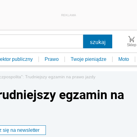
REKLAMA
Sklep
ektor publiczny
Prawo
Twoje pieniądze
Moto
czpospolita": Trudniejszy egzamin na prawo jazdy
Trudniejszy egzamin na
 się na newsletter