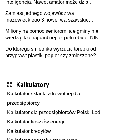
inteligencja. Nawet amator może dziś
przeprowadzić skuteczny cyberatak
Zamiast jednego województwa
mazowieckiego 3 nowe: warszawskie,
płocko-siedleckie i staropolskie. Nigdzie w
Miliony na pomoc seniorom, ale gminy nie
Europie nie ma tak dużych jednostek
wiedzą, kto najbardziej jej potrzebuje. NIK
stołecznych
ujawnia poważną lukę w systemie
Do którego śmietnika wyrzucić torebki od
przypraw: plastik, papier czy zmieszane?
Gdzie wyrzucić młynek po przyprawach?
Kalkulatory
Kalkulator składki zdrowotnej dla
przedsiębiorcy
Kalkulator dla przedsiębiorców Polski Ład
Kalkulator kosztów energii
Kalkulator kredytów