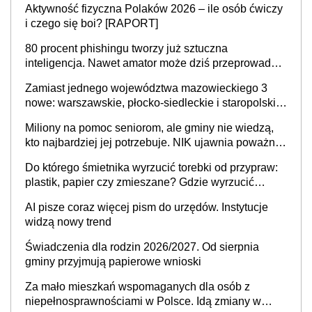
Aktywność fizyczna Polaków 2026 – ile osób ćwiczy
sprawy
i czego się boi? [RAPORT]
80 procent phishingu tworzy już sztuczna
inteligencja. Nawet amator może dziś przeprowadzić
skuteczny cyberatak
Zamiast jednego województwa mazowieckiego 3
nowe: warszawskie, płocko-siedleckie i staropolskie.
Nigdzie w Europie nie ma tak dużych jednostek
Miliony na pomoc seniorom, ale gminy nie wiedzą,
stołecznych
kto najbardziej jej potrzebuje. NIK ujawnia poważną
lukę w systemie
Do którego śmietnika wyrzucić torebki od przypraw:
plastik, papier czy zmieszane? Gdzie wyrzucić
młynek po przyprawach?
AI pisze coraz więcej pism do urzędów. Instytucje
widzą nowy trend
Świadczenia dla rodzin 2026/2027. Od sierpnia
gminy przyjmują papierowe wnioski
Za mało mieszkań wspomaganych dla osób z
niepełnosprawnościami w Polsce. Idą zmiany w