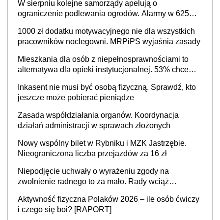
W sierpniu kolejne samorządy apelują o
ograniczenie podlewania ogrodów. Alarmy w 625
gminach. Niżówka hydrogeologiczna może objąć
1000 zł dodatku motywacyjnego nie dla wszystkich
cały kraj
pracowników noclegowni. MRPiPS wyjaśnia zasady
Mieszkania dla osób z niepełnosprawnościami to
alternatywa dla opieki instytucjonalnej. 53% chce
mieszkać samodzielnie lub z rodziną
Inkasent nie musi być osobą fizyczną. Sprawdź, kto
jeszcze może pobierać pieniądze
Zasada współdziałania organów. Koordynacja
działań administracji w sprawach złożonych
Nowy wspólny bilet w Rybniku i MZK Jastrzębie.
Nieograniczona liczba przejazdów za 16 zł
Niepodjęcie uchwały o wyrażeniu zgody na
zwolnienie radnego to za mało. Rady wciąż
popełniają ten błąd, a sądy muszą rozstrzygać
Aktywność fizyczna Polaków 2026 – ile osób ćwiczy
sprawy
i czego się boi? [RAPORT]