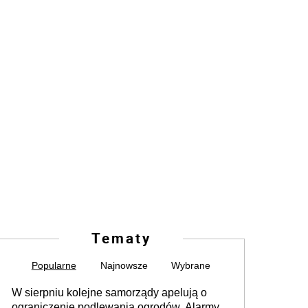
Tematy
Popularne
Najnowsze
Wybrane
W sierpniu kolejne samorządy apelują o
ograniczenie podlewania ogrodów. Alarmy w