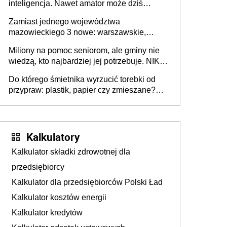
inteligencja. Nawet amator może dziś
przeprowadzić skuteczny cyberatak
Zamiast jednego województwa
mazowieckiego 3 nowe: warszawskie,
płocko-siedleckie i staropolskie. Nigdzie w
Miliony na pomoc seniorom, ale gminy nie
Europie nie ma tak dużych jednostek
wiedzą, kto najbardziej jej potrzebuje. NIK
stołecznych
ujawnia poważną lukę w systemie
Do którego śmietnika wyrzucić torebki od
przypraw: plastik, papier czy zmieszane?
Gdzie wyrzucić młynek po przyprawach?
Kalkulatory
Kalkulator składki zdrowotnej dla
przedsiębiorcy
Kalkulator dla przedsiębiorców Polski Ład
Kalkulator kosztów energii
Kalkulator kredytów