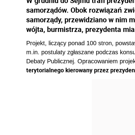
W grudniu do Sejmu trafi prezyde
samorządów. Obok rozwiązań zwi
samorządy, przewidziano w nim m
wójta, burmistrza, prezydenta mi
Projekt, liczący ponad 100 stron, powst
m.in. postulaty zgłaszane podczas kons
Debaty Publicznej. Opracowaniem proje
terytorialnego kierowany przez prezyden