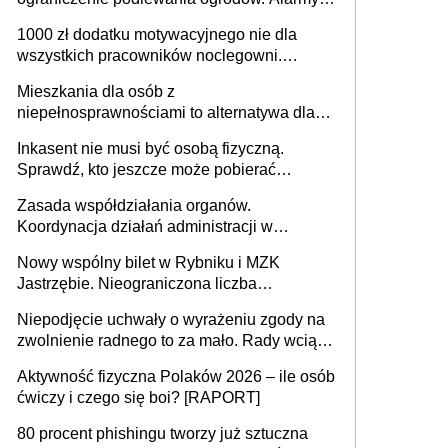
625 gminach. Niżówka hydrogeologiczna
1000 zł dodatku motywacyjnego nie dla
może objąć cały kraj
wszystkich pracowników noclegowni.
MRPiPS wyjaśnia zasady
Mieszkania dla osób z
niepełnosprawnościami to alternatywa dla
opieki instytucjonalnej. 53% chce mieszkać
Inkasent nie musi być osobą fizyczną.
samodzielnie lub z rodziną
Sprawdź, kto jeszcze może pobierać
pieniądze
Zasada współdziałania organów.
Koordynacja działań administracji w
sprawach złożonych
Nowy wspólny bilet w Rybniku i MZK
Jastrzębie. Nieograniczona liczba
przejazdów za 16 zł
Niepodjęcie uchwały o wyrażeniu zgody na
zwolnienie radnego to za mało. Rady wciąż
popełniają ten błąd, a sądy muszą
Aktywność fizyczna Polaków 2026 – ile osób
rozstrzygać sprawy
ćwiczy i czego się boi? [RAPORT]
80 procent phishingu tworzy już sztuczna