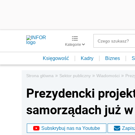
Kategorie
Księgowość
Kadry
Biznes
S
»
»
»
Strona główna
Sektor publiczny
Wiadomości
Prez
Prezydencki projek
samorządach już w
Subskrybuj nas na Youtube
Zapisz