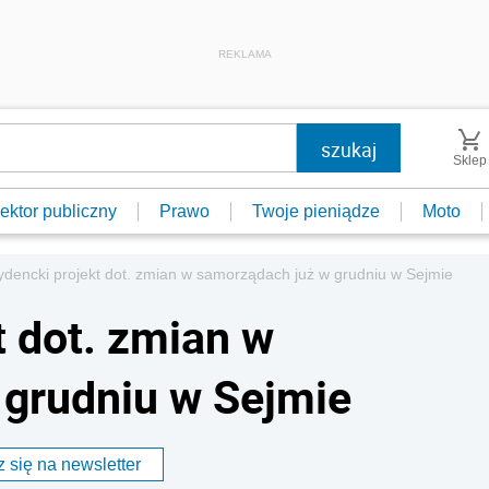
REKLAMA
Sklep
ektor publiczny
Prawo
Twoje pieniądze
Moto
ydencki projekt dot. zmian w samorządach już w grudniu w Sejmie
t dot. zmian w
 grudniu w Sejmie
 się na newsletter