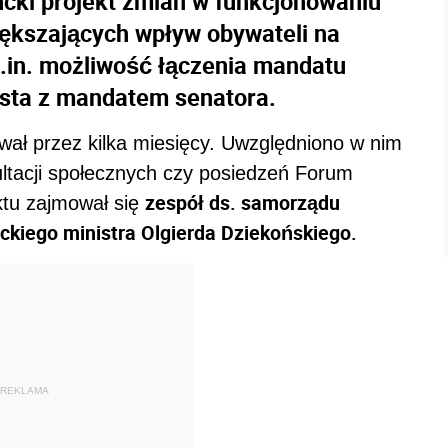
ncki projekt zmian w funkcjonowaniu
ększających wpływ obywateli na
.in. możliwość łączenia mandatu
asta z mandatem senatora.
awał przez kilka miesięcy. Uwzględniono w nim
ultacji społecznych czy posiedzeń Forum
zespół ds. samorządu
ktu zajmował się
ckiego ministra Olgierda Dziekońskiego.
REKLAMA