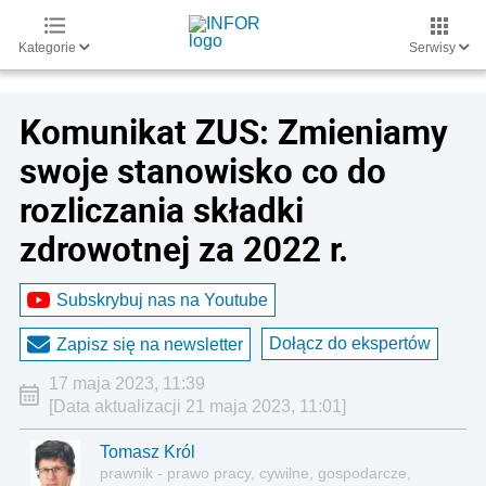
Kategorie
Serwisy
Komunikat ZUS: Zmieniamy
swoje stanowisko co do
rozliczania składki
zdrowotnej za 2022 r.
Subskrybuj nas na Youtube
Dołącz do ekspertów
Zapisz się na newsletter
17 maja 2023, 11:39
[Data aktualizacji 21 maja 2023, 11:01]
Tomasz Król
prawnik - prawo pracy, cywilne, gospodarcze,