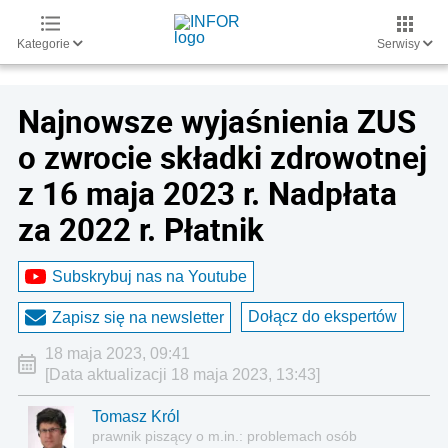
Kategorie
Serwisy
Najnowsze wyjaśnienia ZUS
o zwrocie składki zdrowotnej
z 16 maja 2023 r. Nadpłata
za 2022 r. Płatnik
Subskrybuj nas na Youtube
Dołącz do ekspertów
Zapisz się na newsletter
18 maja 2023, 09:41
[Data aktualizacji 18 maja 2023, 13:43]
Tomasz Król
prawnik piszący o m.in.: problemach osób