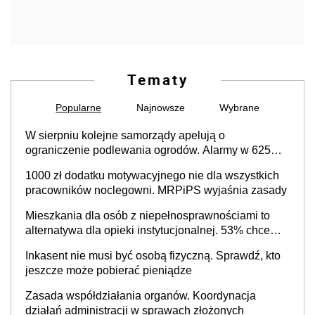
Tematy
Popularne
Najnowsze
Wybrane
W sierpniu kolejne samorządy apelują o
ograniczenie podlewania ogrodów. Alarmy w 625
gminach. Niżówka hydrogeologiczna może objąć
1000 zł dodatku motywacyjnego nie dla wszystkich
cały kraj
pracowników noclegowni. MRPiPS wyjaśnia zasady
Mieszkania dla osób z niepełnosprawnościami to
alternatywa dla opieki instytucjonalnej. 53% chce
mieszkać samodzielnie lub z rodziną
Inkasent nie musi być osobą fizyczną. Sprawdź, kto
jeszcze może pobierać pieniądze
Zasada współdziałania organów. Koordynacja
działań administracji w sprawach złożonych