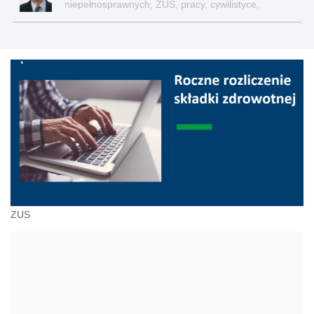
niepełnosprawnych, ZUS, pracy, cywilistyce,
administracji, przedsiębiorcach, podatkach
ZUS