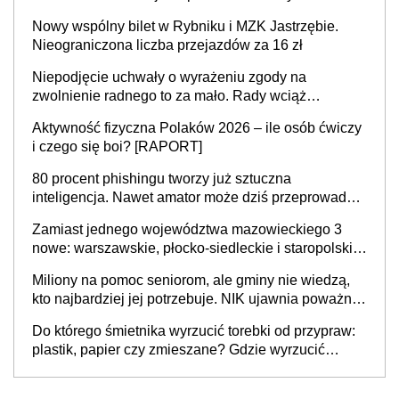
Nowy wspólny bilet w Rybniku i MZK Jastrzębie.
Nieograniczona liczba przejazdów za 16 zł
Niepodjęcie uchwały o wyrażeniu zgody na
zwolnienie radnego to za mało. Rady wciąż
popełniają ten błąd, a sądy muszą rozstrzygać
Aktywność fizyczna Polaków 2026 – ile osób ćwiczy
sprawy
i czego się boi? [RAPORT]
80 procent phishingu tworzy już sztuczna
inteligencja. Nawet amator może dziś przeprowadzić
skuteczny cyberatak
Zamiast jednego województwa mazowieckiego 3
nowe: warszawskie, płocko-siedleckie i staropolskie.
Nigdzie w Europie nie ma tak dużych jednostek
Miliony na pomoc seniorom, ale gminy nie wiedzą,
stołecznych
kto najbardziej jej potrzebuje. NIK ujawnia poważną
lukę w systemie
Do którego śmietnika wyrzucić torebki od przypraw:
plastik, papier czy zmieszane? Gdzie wyrzucić
młynek po przyprawach?