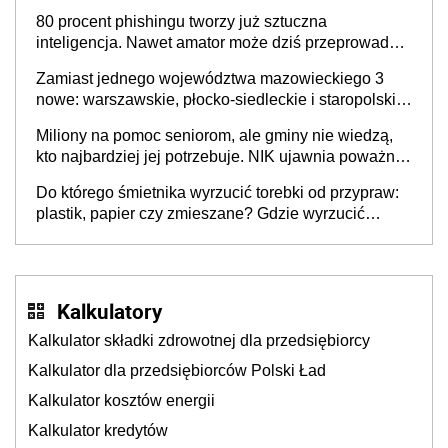
80 procent phishingu tworzy już sztuczna
inteligencja. Nawet amator może dziś przeprowadzić
skuteczny cyberatak
Zamiast jednego województwa mazowieckiego 3
nowe: warszawskie, płocko-siedleckie i staropolskie.
Nigdzie w Europie nie ma tak dużych jednostek
Miliony na pomoc seniorom, ale gminy nie wiedzą,
stołecznych
kto najbardziej jej potrzebuje. NIK ujawnia poważną
lukę w systemie
Do którego śmietnika wyrzucić torebki od przypraw:
plastik, papier czy zmieszane? Gdzie wyrzucić
młynek po przyprawach?
Kalkulatory
Kalkulator składki zdrowotnej dla przedsiębiorcy
Kalkulator dla przedsiębiorców Polski Ład
Kalkulator kosztów energii
Kalkulator kredytów