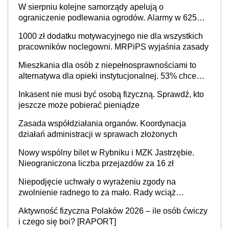
W sierpniu kolejne samorządy apelują o
ograniczenie podlewania ogrodów. Alarmy w 625
gminach. Niżówka hydrogeologiczna może objąć
1000 zł dodatku motywacyjnego nie dla wszystkich
cały kraj
pracowników noclegowni. MRPiPS wyjaśnia zasady
Mieszkania dla osób z niepełnosprawnościami to
alternatywa dla opieki instytucjonalnej. 53% chce
mieszkać samodzielnie lub z rodziną
Inkasent nie musi być osobą fizyczną. Sprawdź, kto
jeszcze może pobierać pieniądze
Zasada współdziałania organów. Koordynacja
działań administracji w sprawach złożonych
Nowy wspólny bilet w Rybniku i MZK Jastrzębie.
Nieograniczona liczba przejazdów za 16 zł
Niepodjęcie uchwały o wyrażeniu zgody na
zwolnienie radnego to za mało. Rady wciąż
popełniają ten błąd, a sądy muszą rozstrzygać
Aktywność fizyczna Polaków 2026 – ile osób ćwiczy
sprawy
i czego się boi? [RAPORT]