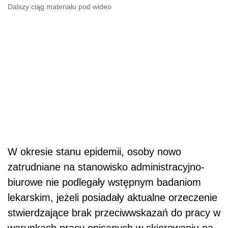
W okresie stanu epidemii, osoby nowo
zatrudniane na stanowisko administracyjno-
biurowe nie podlegały wstępnym badaniom
lekarskim, jeżeli posiadały aktualne orzeczenie
stwierdzające brak przeciwwskazań do pracy w
warunkach pracy opisanych w skierowaniu na
badania lekarskie.
Szkolenie BHP od 1 lipca
Od 1 lipca 2023 r.
szkolenia
wstępne w
dziedzinie
BHP
przeprowadza się stacjonarnie.
W okresie pandemii było to możliwe zdalnie (z
wyjątkiem prac związanych z czynnikami
niebezpiecznymi).