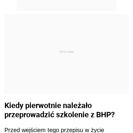
Kiedy pierwotnie należało
przeprowadzić szkolenie z BHP?
Przed wejściem tego przepisu w życie
pracownicy i pracodawcy mieli czas do 28
grudnia 2023 r. na załatwienie sprawy tylko dla
badań lekarskich.
W przypadku szkoleń BHP czas na usunięcie
zaległości wynosił 60 dni licząc od 1 lipca 2023
r. (dzień
odwołania stanu zagrożenia
epidemicznego
). Termin 60 dni przypadał na
koniec sierpnia 2023 r. Było więc mało czasu
od 1 lipca 2023 r.