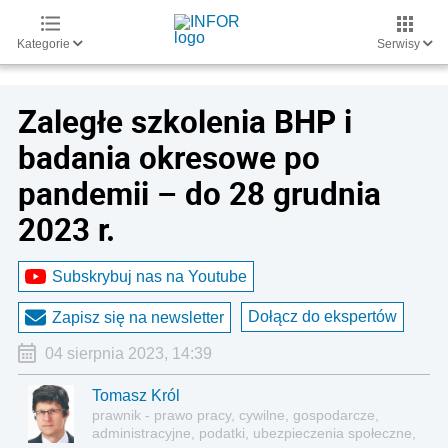
Kategorie
Serwisy
Zaległe szkolenia BHP i
badania okresowe po
pandemii – do 28 grudnia
2023 r.
Subskrybuj nas na Youtube
Dołącz do ekspertów
Zapisz się na newsletter
04 sierpnia 2023, 14:39
Tomasz Król
prawnik - prawo pracy, cywilne, gospodarcze,
administracyjne, podatki, ubezpieczenia społeczne,