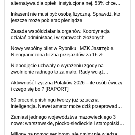
sprawy
i czego się boi? [RAPORT]
80 procent phishingu tworzy już sztuczna
inteligencja. Nawet amator może dziś przeprowadzić
skuteczny cyberatak
Zamiast jednego województwa mazowieckiego 3
nowe: warszawskie, płocko-siedleckie i staropolskie.
Nigdzie w Europie nie ma tak dużych jednostek
Miliony na pomoc seniorom, ale gminy nie wiedzą,
stołecznych
kto najbardziej jej potrzebuje. NIK ujawnia poważną
lukę w systemie
Do którego śmietnika wyrzucić torebki od przypraw:
plastik, papier czy zmieszane? Gdzie wyrzucić
młynek po przyprawach?
Kalkulatory
Kalkulator składki zdrowotnej dla przedsiębiorcy
Kalkulator dla przedsiębiorców Polski Ład
Kalkulator kosztów energii