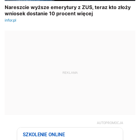
AUTOPROMOCJA
SZKOLENIE ONLINE
Jarosław Jurga
Nowa klasyfikacja
budżetowa od 2027 roku
– reforma finansów
publicznych w praktyce
📅26.08.2026 r.
🕐 9:00-13:00