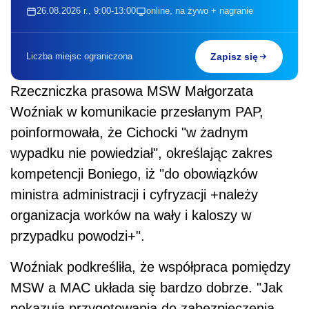
26.08.2026 r., 9:00-13:00
online, na żywo + nagranie
Liczba miejsc ograniczona
Zapisz się
Rzeczniczka prasowa MSW Małgorzata
Woźniak w komunikacie przesłanym PAP,
poinformowała, że Cichocki "w żadnym
wypadku nie powiedział", określając zakres
kompetencji Boniego, iż "do obowiązków
ministra administracji i cyfryzacji +należy
organizacja worków na wały i kaloszy w
przypadku powodzi+".
Woźniak podkreśliła, że współpraca pomiędzy
MSW a MAC układa się bardzo dobrze. "Jak
pokazują przygotowania do zabezpieczenia