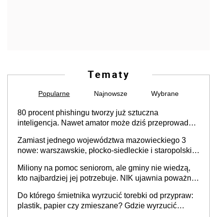
Tematy
Popularne
Najnowsze
Wybrane
80 procent phishingu tworzy już sztuczna
inteligencja. Nawet amator może dziś przeprowadzić
skuteczny cyberatak
Zamiast jednego województwa mazowieckiego 3
nowe: warszawskie, płocko-siedleckie i staropolskie.
Nigdzie w Europie nie ma tak dużych jednostek
Miliony na pomoc seniorom, ale gminy nie wiedzą,
stołecznych
kto najbardziej jej potrzebuje. NIK ujawnia poważną
lukę w systemie
Do którego śmietnika wyrzucić torebki od przypraw:
plastik, papier czy zmieszane? Gdzie wyrzucić
młynek po przyprawach?