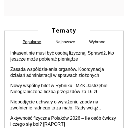
Tematy
Popularne
Najnowsze
Wybrane
Inkasent nie musi być osobą fizyczną. Sprawdź, kto
jeszcze może pobierać pieniądze
Zasada współdziałania organów. Koordynacja
działań administracji w sprawach złożonych
Nowy wspólny bilet w Rybniku i MZK Jastrzębie.
Nieograniczona liczba przejazdów za 16 zł
Niepodjęcie uchwały o wyrażeniu zgody na
zwolnienie radnego to za mało. Rady wciąż
popełniają ten błąd, a sądy muszą rozstrzygać
Aktywność fizyczna Polaków 2026 – ile osób ćwiczy
sprawy
i czego się boi? [RAPORT]