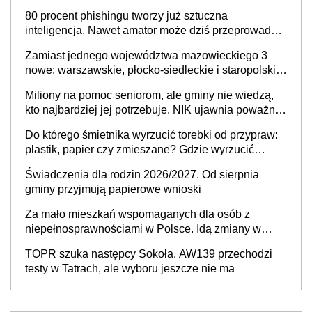
80 procent phishingu tworzy już sztuczna
inteligencja. Nawet amator może dziś przeprowadzić
skuteczny cyberatak
Zamiast jednego województwa mazowieckiego 3
nowe: warszawskie, płocko-siedleckie i staropolskie.
Nigdzie w Europie nie ma tak dużych jednostek
Miliony na pomoc seniorom, ale gminy nie wiedzą,
stołecznych
kto najbardziej jej potrzebuje. NIK ujawnia poważną
lukę w systemie
Do którego śmietnika wyrzucić torebki od przypraw:
plastik, papier czy zmieszane? Gdzie wyrzucić
młynek po przyprawach?
Świadczenia dla rodzin 2026/2027. Od sierpnia
gminy przyjmują papierowe wnioski
Za mało mieszkań wspomaganych dla osób z
niepełnosprawnościami w Polsce. Idą zmiany w
przepisach
TOPR szuka następcy Sokoła. AW139 przechodzi
testy w Tatrach, ale wyboru jeszcze nie ma