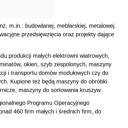
ż, m.in.: budowlanej, meblarskiej, metalowej.
wacyjne przedsięwzięcia oraz projekty dające
u produkcji małych elektrowni wiatrowych,
aminatów, okien, szyb zespolonych, maszyny
ukcji i transportu domów modułowych czy do
nych. Kupione też będą maszyny do obróbki
arnicze, maszyny do sortowania kruszyw.
egionalnego Programu Operacyjnego
nad 460 firm małych i średnich firm, do