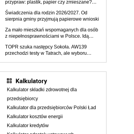
przypraw: plastik, papier czy zmieszane?
Gdzie wyrzucić młynek po przyprawach?
Świadczenia dla rodzin 2026/2027. Od
sierpnia gminy przyjmują papierowe wnioski
Za mało mieszkań wspomaganych dla osób
z niepełnosprawnościami w Polsce. Idą
zmiany w przepisach
TOPR szuka następcy Sokoła. AW139
przechodzi testy w Tatrach, ale wyboru
jeszcze nie ma
Kalkulatory
Kalkulator składki zdrowotnej dla
przedsiębiorcy
Kalkulator dla przedsiębiorców Polski Ład
Kalkulator kosztów energii
Kalkulator kredytów