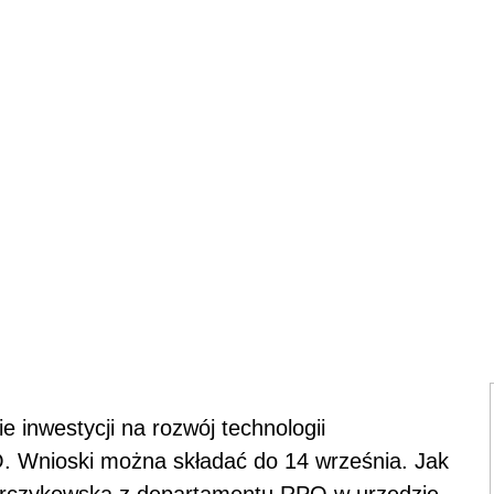
e inwestycji na rozwój technologii
. Wnioski można składać do 14 września. Jak
rczykowska z departamentu RPO w urzędzie