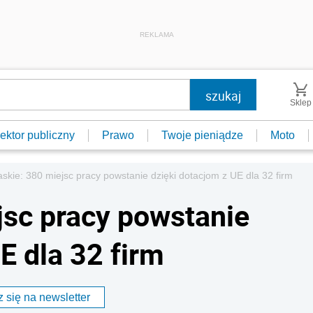
REKLAMA
Sklep
ektor publiczny
Prawo
Twoje pieniądze
Moto
askie: 380 miejsc pracy powstanie dzięki dotacjom z UE dla 32 firm
jsc pracy powstanie
E dla 32 firm
 się na newsletter