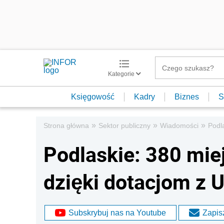
Kategorie
Księgowość
Kadry
Biznes
S
»
»
»
Strona główna
Sektor publiczny
Wiadomości
Podl
Podlaskie: 380 mie
dzięki dotacjom z U
Subskrybuj nas na Youtube
Zapisz