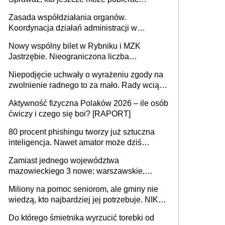
pieniądze
Zasada współdziałania organów.
Koordynacja działań administracji w
sprawach złożonych
Nowy wspólny bilet w Rybniku i MZK
Jastrzębie. Nieograniczona liczba
przejazdów za 16 zł
Niepodjęcie uchwały o wyrażeniu zgody na
zwolnienie radnego to za mało. Rady wciąż
popełniają ten błąd, a sądy muszą
Aktywność fizyczna Polaków 2026 – ile osób
rozstrzygać sprawy
ćwiczy i czego się boi? [RAPORT]
80 procent phishingu tworzy już sztuczna
inteligencja. Nawet amator może dziś
przeprowadzić skuteczny cyberatak
Zamiast jednego województwa
mazowieckiego 3 nowe: warszawskie,
płocko-siedleckie i staropolskie. Nigdzie w
Miliony na pomoc seniorom, ale gminy nie
Europie nie ma tak dużych jednostek
wiedzą, kto najbardziej jej potrzebuje. NIK
stołecznych
ujawnia poważną lukę w systemie
Do którego śmietnika wyrzucić torebki od