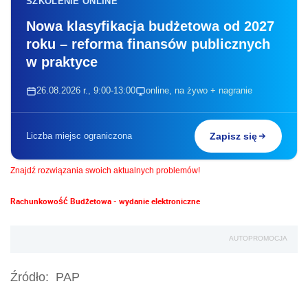
SZKOLENIE ONLINE
Nowa klasyfikacja budżetowa od 2027
roku – reforma finansów publicznych
w praktyce
26.08.2026 r., 9:00-13:00
online, na żywo + nagranie
Liczba miejsc ograniczona
Zapisz się
Znajdź rozwiązania swoich aktualnych problemów!
Rachunkowość Budżetowa - wydanie elektroniczne
AUTOPROMOCJA
Źródło:
PAP