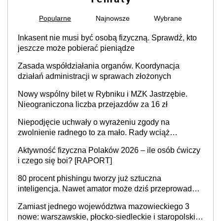
Popularne
Najnowsze
Wybrane
Inkasent nie musi być osobą fizyczną. Sprawdź, kto
jeszcze może pobierać pieniądze
Zasada współdziałania organów. Koordynacja
działań administracji w sprawach złożonych
Nowy wspólny bilet w Rybniku i MZK Jastrzębie.
Nieograniczona liczba przejazdów za 16 zł
Niepodjęcie uchwały o wyrażeniu zgody na
zwolnienie radnego to za mało. Rady wciąż
popełniają ten błąd, a sądy muszą rozstrzygać
Aktywność fizyczna Polaków 2026 – ile osób ćwiczy
sprawy
i czego się boi? [RAPORT]
80 procent phishingu tworzy już sztuczna
inteligencja. Nawet amator może dziś przeprowadzić
skuteczny cyberatak
Zamiast jednego województwa mazowieckiego 3
nowe: warszawskie, płocko-siedleckie i staropolskie.