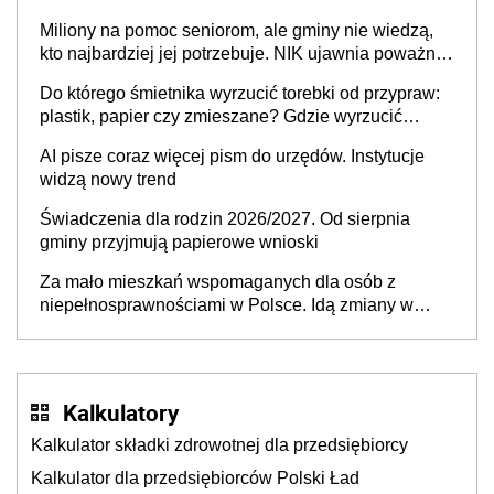
Nigdzie w Europie nie ma tak dużych jednostek
Miliony na pomoc seniorom, ale gminy nie wiedzą,
stołecznych
kto najbardziej jej potrzebuje. NIK ujawnia poważną
lukę w systemie
Do którego śmietnika wyrzucić torebki od przypraw:
plastik, papier czy zmieszane? Gdzie wyrzucić
młynek po przyprawach?
AI pisze coraz więcej pism do urzędów. Instytucje
widzą nowy trend
Świadczenia dla rodzin 2026/2027. Od sierpnia
gminy przyjmują papierowe wnioski
Za mało mieszkań wspomaganych dla osób z
niepełnosprawnościami w Polsce. Idą zmiany w
przepisach
Kalkulatory
Kalkulator składki zdrowotnej dla przedsiębiorcy
Kalkulator dla przedsiębiorców Polski Ład