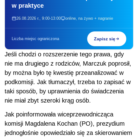
w praktyce
26.08.2026 r., 9:00-13:00
online, na żywo + nagranie
Liczba miejsc ograniczona
Zapisz się
Jeśli chodzi o rozszerzenie tego prawa, gdy
nie ma drugiego z rodziców, Marczuk poprosił,
by można było tę kwestię przeanalizować w
podkomisji. Jak tłumaczył, trzeba to zapisać w
taki sposób, by uprawnienia do świadczenia
nie miał zbyt szeroki krąg osób.
Jak poinformowała wiceprzewodnicząca
komisji Magdalena Kochan (PO), prezydium
jednogłośnie opowiedziało się za skierowaniem