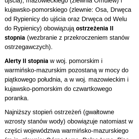
ujścia), mazowieckiego (zlewnia Omulew) i
kujawsko-pomorskiego (zlewnie: Osa, Drwęca
od Rypienicy do ujścia oraz Drwęca od Welu
ostrzeżenia II
do Rypienicy) obowiązują
stopnia
(wezbranie z przekroczeniem stanów
ostrzegawczych).
Alerty II stopnia
w woj. pomorskim i
warmińsko-mazurskim pozostaną w mocy do
piątkowego południa, a w woj. mazowieckim i
kujawsko-pomorskim do czwartkowego
poranka.
Najniższy stopień ostrzeżeń (gwałtowne
wzrosty stanów wody) obowiązuje natomiast w
części województwa warmińsko-mazurskiego