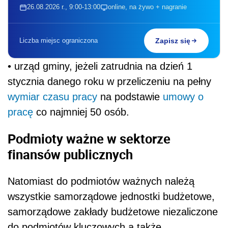
26.08.2026 r., 9:00-13:00
online, na żywo + nagranie
Liczba miejsc ograniczona
Zapisz się
• urząd gminy, jeżeli zatrudnia na dzień 1
stycznia danego roku w przeliczeniu na pełny
wymiar czasu pracy
na podstawie
umowy o
pracę
co najmniej 50 osób.
Podmioty ważne w sektorze
finansów publicznych
Natomiast do podmiotów ważnych należą
wszystkie samorządowe jednostki budżetowe,
samorządowe zakłady budżetowe niezaliczone
do podmiotów kluczowych a także