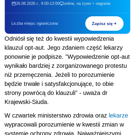
26.08.2026 r., 9:00-13:00
online, na żywo + nagranie
Liczba miejsc ograniczona
Zapisz się
Odniósł się też do kwestii wypowiedzenia
klauzul opt-aut. Jego zdaniem część lekarzy
ponownie je podpisze. "Wypowiedzenie opt-aut
wynikało bardziej z zorganizowanego protestu
niż przemęczenia. Jeżeli to porozumienie
będzie trwałe i satysfakcjonujące, to obie
strony powrócą do klauzuli" - uważa dr
Krajewski-Siuda.
W czwartek ministerstwo zdrowia oraz
lekarze
wypracowali porozumienie w kwestii zmian w
systemie ochrony zdrowia. Najważniejszymi