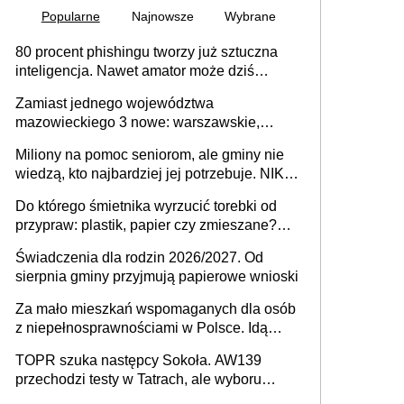
Popularne
Najnowsze
Wybrane
80 procent phishingu tworzy już sztuczna
inteligencja. Nawet amator może dziś
przeprowadzić skuteczny cyberatak
Zamiast jednego województwa
mazowieckiego 3 nowe: warszawskie,
płocko-siedleckie i staropolskie. Nigdzie w
Miliony na pomoc seniorom, ale gminy nie
Europie nie ma tak dużych jednostek
wiedzą, kto najbardziej jej potrzebuje. NIK
stołecznych
ujawnia poważną lukę w systemie
Do którego śmietnika wyrzucić torebki od
przypraw: plastik, papier czy zmieszane?
Gdzie wyrzucić młynek po przyprawach?
Świadczenia dla rodzin 2026/2027. Od
sierpnia gminy przyjmują papierowe wnioski
Za mało mieszkań wspomaganych dla osób
z niepełnosprawnościami w Polsce. Idą
zmiany w przepisach
TOPR szuka następcy Sokoła. AW139
przechodzi testy w Tatrach, ale wyboru
jeszcze nie ma