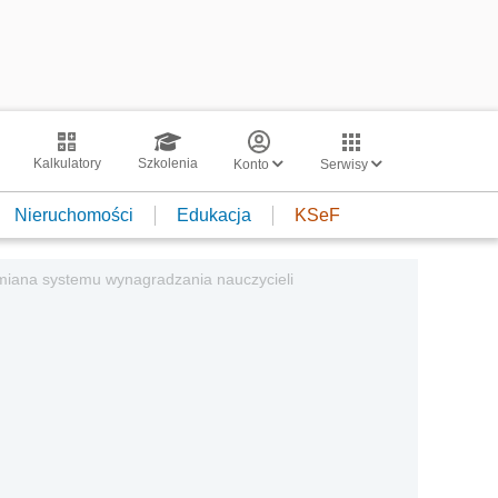
Kalkulatory
Szkolenia
Konto
Serwisy
Nieruchomości
Edukacja
KSeF
zmiana systemu wynagradzania nauczycieli