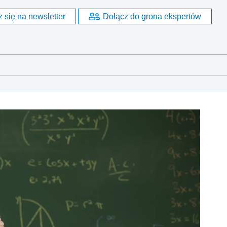
 się na newsletter
Dołącz do grona ekspertów