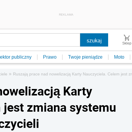
REKLAMA
Sklep
ektor publiczny
Prawo
Twoje pieniądze
Moto
»
iele
Ruszają prace nad nowelizacją Karty Nauczyciela. Celem jest 
nowelizacją Karty
 jest zmiana systemu
zycieli