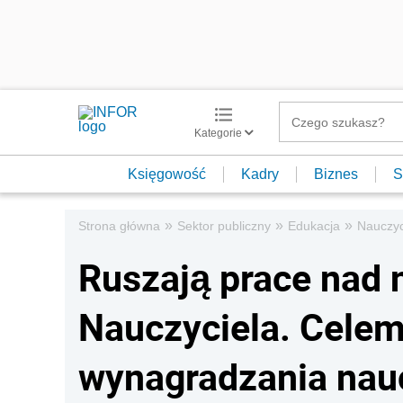
Kategorie
Księgowość
Kadry
Biznes
S
»
»
»
Strona główna
Sektor publiczny
Edukacja
Nauczyc
Ruszają prace nad 
Nauczyciela. Celem
wynagradzania nauc