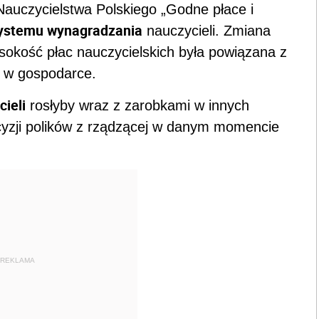
Nauczycielstwa Polskiego „Godne płace i
ystemu wynagradzania
nauczycieli. Zmiana
okość płac nauczycielskich była powiązana z
 w gospodarce.
ieli
rosłyby wraz z zarobkami w innych
ecyzji polików z rządzącej w danym momencie
REKLAMA