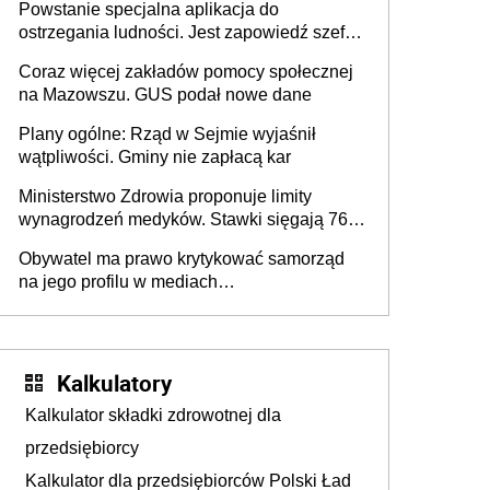
Powstanie specjalna aplikacja do
ostrzegania ludności. Jest zapowiedź szefa
MSWiA
Coraz więcej zakładów pomocy społecznej
na Mazowszu. GUS podał nowe dane
Plany ogólne: Rząd w Sejmie wyjaśnił
wątpliwości. Gminy nie zapłacą kar
Ministerstwo Zdrowia proponuje limity
wynagrodzeń medyków. Stawki sięgają 76,8
tys. zł
Obywatel ma prawo krytykować samorząd
na jego profilu w mediach
społecznościowych i nie wolno ograniczać
mu tego prawa
Kalkulatory
Kalkulator składki zdrowotnej dla
przedsiębiorcy
Kalkulator dla przedsiębiorców Polski Ład