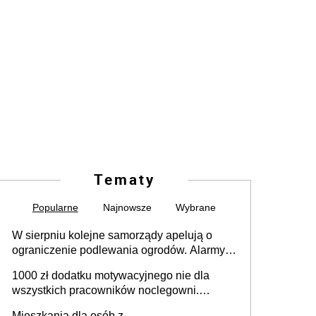
Tematy
Popularne
Najnowsze
Wybrane
W sierpniu kolejne samorządy apelują o
ograniczenie podlewania ogrodów. Alarmy w
625 gminach. Niżówka hydrogeologiczna
1000 zł dodatku motywacyjnego nie dla
może objąć cały kraj
wszystkich pracowników noclegowni.
MRPiPS wyjaśnia zasady
Mieszkania dla osób z