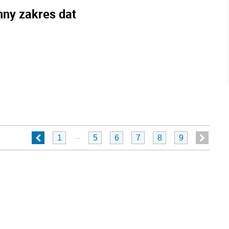
nny zakres dat
...
1
5
6
7
8
9