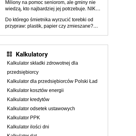
Miliony na pomoc seniorom, ale gminy nie
Europie nie ma tak dużych jednostek
wiedzą, kto najbardziej jej potrzebuje. NIK
stołecznych
ujawnia poważną lukę w systemie
Do którego śmietnika wyrzucić torebki od
przypraw: plastik, papier czy zmieszane?
Gdzie wyrzucić młynek po przyprawach?
Kalkulatory
Kalkulator składki zdrowotnej dla
przedsiębiorcy
Kalkulator dla przedsiębiorców Polski Ład
Kalkulator kosztów energii
Kalkulator kredytów
Kalkulator odsetek ustawowych
Kalkulator PPK
Kalkulator ilości dni
Kalkulator dat