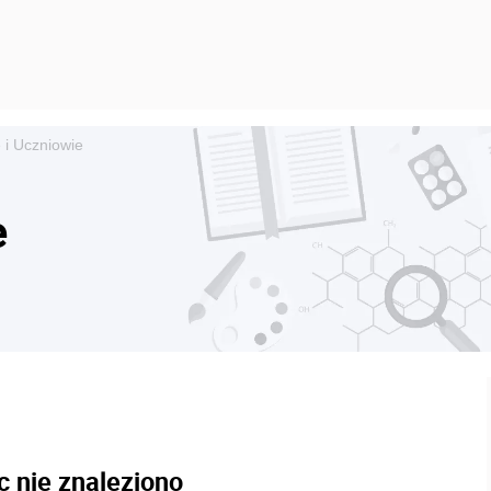
 i Uczniowie
e
c nie znaleziono