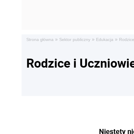
»
»
»
Strona główna
Sektor publiczny
Edukacja
Rodzice
Rodzice i Uczniowi
Niestety ni