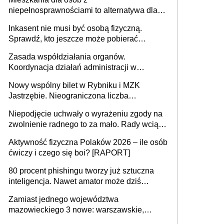
niepełnosprawnościami to alternatywa dla
opieki instytucjonalnej. 53% chce mieszkać
Inkasent nie musi być osobą fizyczną.
samodzielnie lub z rodziną
Sprawdź, kto jeszcze może pobierać
pieniądze
Zasada współdziałania organów.
Koordynacja działań administracji w
sprawach złożonych
Nowy wspólny bilet w Rybniku i MZK
Jastrzębie. Nieograniczona liczba
przejazdów za 16 zł
Niepodjęcie uchwały o wyrażeniu zgody na
zwolnienie radnego to za mało. Rady wciąż
popełniają ten błąd, a sądy muszą
Aktywność fizyczna Polaków 2026 – ile osób
rozstrzygać sprawy
ćwiczy i czego się boi? [RAPORT]
80 procent phishingu tworzy już sztuczna
inteligencja. Nawet amator może dziś
przeprowadzić skuteczny cyberatak
Zamiast jednego województwa
mazowieckiego 3 nowe: warszawskie,
płocko-siedleckie i staropolskie. Nigdzie w