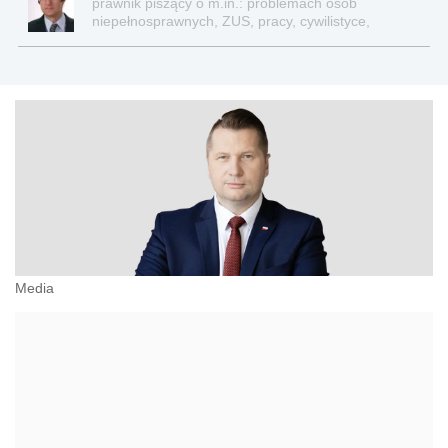
prawnik piszący o m.in.: problemach osób
niepełnosprawnych, ZUS, pracy, cywilistyce,
administracji, przedsiębiorcach, podatkach
Media