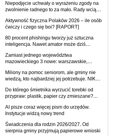
Niepodjęcie uchwały o wyrażeniu zgody na
zwolnienie radnego to za mało. Rady wciąż
popełniają ten błąd, a sądy muszą
Aktywność fizyczna Polaków 2026 – ile osób
rozstrzygać sprawy
ćwiczy i czego się boi? [RAPORT]
80 procent phishingu tworzy już sztuczna
inteligencja. Nawet amator może dziś
przeprowadzić skuteczny cyberatak
Zamiast jednego województwa
mazowieckiego 3 nowe: warszawskie,
płocko-siedleckie i staropolskie. Nigdzie w
Miliony na pomoc seniorom, ale gminy nie
Europie nie ma tak dużych jednostek
wiedzą, kto najbardziej jej potrzebuje. NIK
stołecznych
ujawnia poważną lukę w systemie
Do którego śmietnika wyrzucić torebki od
przypraw: plastik, papier czy zmieszane?
Gdzie wyrzucić młynek po przyprawach?
AI pisze coraz więcej pism do urzędów.
Instytucje widzą nowy trend
Świadczenia dla rodzin 2026/2027. Od
sierpnia gminy przyjmują papierowe wnioski