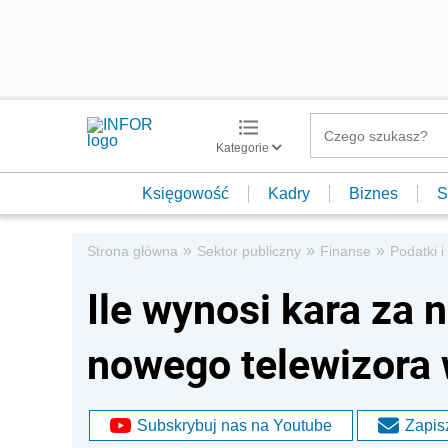
Kategorie
Księgowość
Kadry
Biznes
S
»
»
»
Strona główna
Sektor publiczny
Finanse
Podatki i
Ile wynosi kara za 
nowego telewizora 
Subskrybuj nas na Youtube
Zapisz