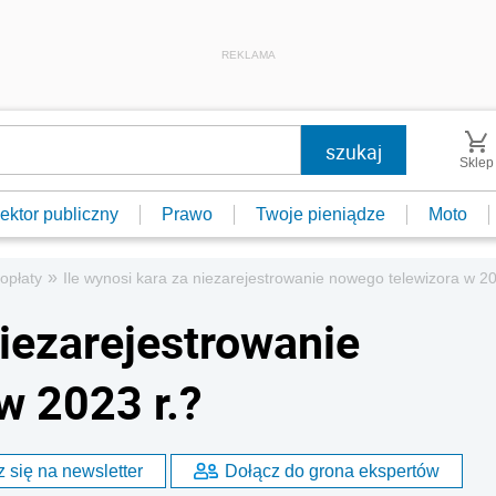
REKLAMA
Sklep
ektor publiczny
Prawo
Twoje pieniądze
Moto
»
 opłaty
Ile wynosi kara za niezarejestrowanie nowego telewizora w 20
niezarejestrowanie
w 2023 r.?
 się na newsletter
Dołącz do grona ekspertów