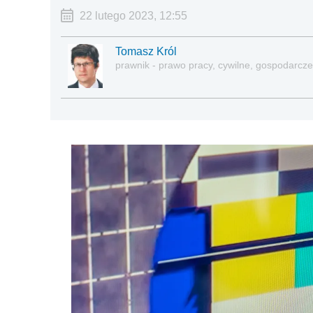
22 lutego 2023, 12:55
Tomasz Król
prawnik - prawo pracy, cywilne, gospodarcze