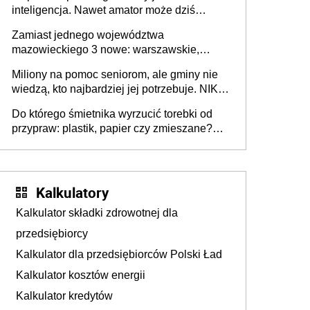
inteligencja. Nawet amator może dziś
przeprowadzić skuteczny cyberatak
Zamiast jednego województwa
mazowieckiego 3 nowe: warszawskie,
płocko-siedleckie i staropolskie. Nigdzie w
Miliony na pomoc seniorom, ale gminy nie
Europie nie ma tak dużych jednostek
wiedzą, kto najbardziej jej potrzebuje. NIK
stołecznych
ujawnia poważną lukę w systemie
Do którego śmietnika wyrzucić torebki od
przypraw: plastik, papier czy zmieszane?
Gdzie wyrzucić młynek po przyprawach?
Kalkulatory
Kalkulator składki zdrowotnej dla
przedsiębiorcy
Kalkulator dla przedsiębiorców Polski Ład
Kalkulator kosztów energii
Kalkulator kredytów