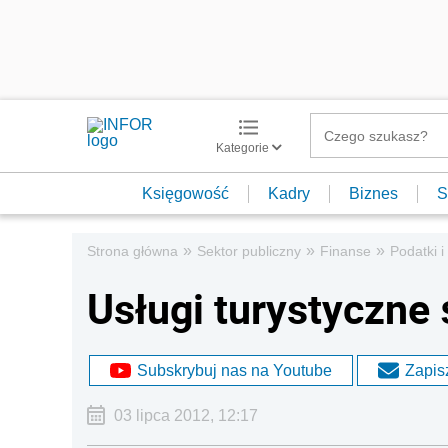
Kategorie
Księgowość
Kadry
Biznes
S
»
»
»
Strona główna
Sektor publiczny
Finanse
Podatki i
Usługi turystyczne
Subskrybuj nas na Youtube
Zapisz
03 lipca 2012, 12:17