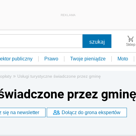
REKLAMA
Sklep
ektor publiczny
Prawo
Twoje pieniądze
Moto
»
 opłaty
Usługi turystyczne świadczone przez gminę
 świadczone przez gmin
 się na newsletter
Dołącz do grona ekspertów