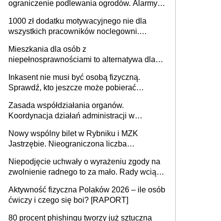
ograniczenie podlewania ogrodów. Alarmy w
625 gminach. Niżówka hydrogeologiczna
1000 zł dodatku motywacyjnego nie dla
może objąć cały kraj
wszystkich pracowników noclegowni.
MRPiPS wyjaśnia zasady
Mieszkania dla osób z
niepełnosprawnościami to alternatywa dla
opieki instytucjonalnej. 53% chce mieszkać
Inkasent nie musi być osobą fizyczną.
samodzielnie lub z rodziną
Sprawdź, kto jeszcze może pobierać
pieniądze
Zasada współdziałania organów.
Koordynacja działań administracji w
sprawach złożonych
Nowy wspólny bilet w Rybniku i MZK
Jastrzębie. Nieograniczona liczba
przejazdów za 16 zł
Niepodjęcie uchwały o wyrażeniu zgody na
zwolnienie radnego to za mało. Rady wciąż
popełniają ten błąd, a sądy muszą
Aktywność fizyczna Polaków 2026 – ile osób
rozstrzygać sprawy
ćwiczy i czego się boi? [RAPORT]
80 procent phishingu tworzy już sztuczna