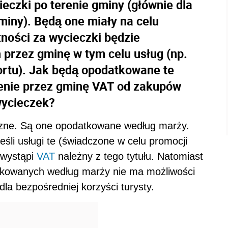
czki po terenie gminy (głównie dla
miny). Będą one miały na celu
ności za wycieczki będzie
przez gminę w tym celu usług (np.
ortu). Jak będą opodatkowane te
czenie przez gminę VAT od zakupów
wycieczek?
yczne. Są one opodatkowane według marży.
li usługi te (świadczone w celu promocji
 wystąpi
VAT
należny z tego tytułu. Natomiast
tkowanych według marży nie ma możliwości
a bezpośredniej korzyści turysty.