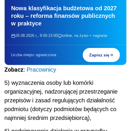
Nowa klasyfikacja budżetowa od 2027
roku – reforma finansów publicznych
w praktyce
26.08.2026 r., 9:00-13:00
online, na żywo + nagranie
Liczba miejsc ograniczona
Zapisz się
Zobacz:
Pracownicy
5)
wyznaczenia osoby lub komórki
organizacyjnej, nadzorującej przestrzeganie
przepisów i zasad regulujących działalność
podmiotu (dotyczy podmiotów będących co
najmniej średnim przedsiębiorcą),