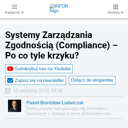
Kategorie
Serwisy
Systemy Zarządzania
Zgodnością (Compliance) –
Po co tyle krzyku?
Subskrybuj nas na Youtube
Dołącz do ekspertów
Zapisz się na newsletter
10 września 2019, 08:38
Paweł Bronisław Ludwiczak
Radca prawny, specjalizujący się w tematach
związanych z obsługą prawną przedsiębiorców,
prawem korporacyjnym, zamówieniami in house,
publicznym transportem zbiorowym i Compliance.