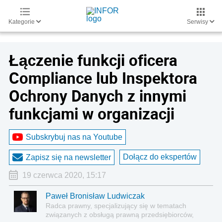
Kategorie
Serwisy
Łączenie funkcji oficera
Compliance lub Inspektora
Ochrony Danych z innymi
funkcjami w organizacji
Subskrybuj nas na Youtube
Dołącz do ekspertów
Zapisz się na newsletter
19 czerwca 2020, 15:17
Paweł Bronisław Ludwiczak
Radca prawny, specjalizujący się w tematach
związanych z obsługą prawną przedsiębiorców,