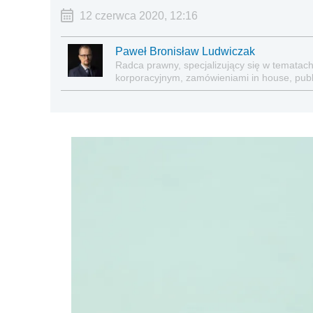
12 czerwca 2020, 12:16
Paweł Bronisław Ludwiczak
Radca prawny, specjalizujący się w temata
korporacyjnym, zamówieniami in house, pub