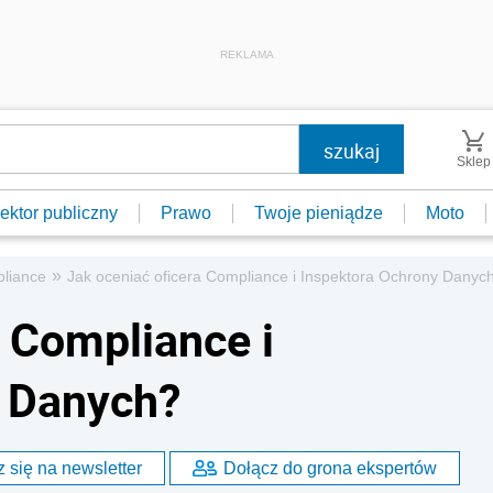
REKLAMA
Sklep
ektor publiczny
Prawo
Twoje pieniądze
Moto
»
liance
Jak oceniać oficera Compliance i Inspektora Ochrony Danyc
a Compliance i
y Danych?
 się na newsletter
Dołącz do grona ekspertów