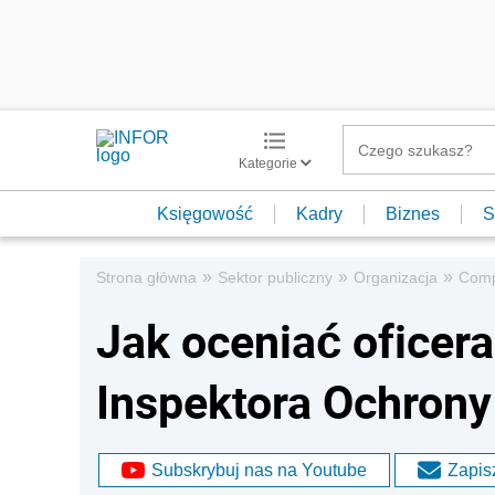
Kategorie
Księgowość
Kadry
Biznes
S
»
»
»
Strona główna
Sektor publiczny
Organizacja
Comp
Jak oceniać oficer
Inspektora Ochron
Subskrybuj nas na Youtube
Zapisz