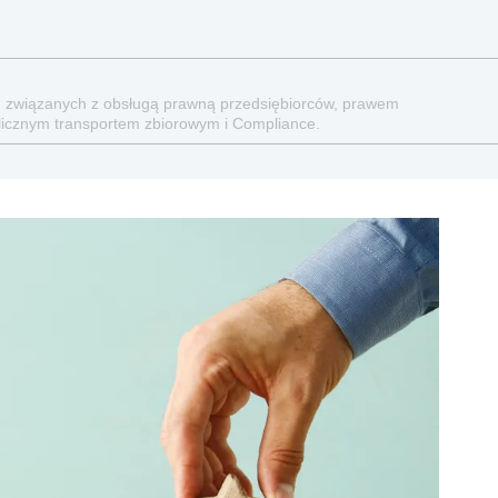
ch związanych z obsługą prawną przedsiębiorców, prawem
licznym transportem zbiorowym i Compliance.