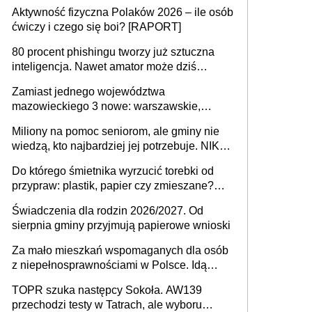
Aktywność fizyczna Polaków 2026 – ile osób
ćwiczy i czego się boi? [RAPORT]
80 procent phishingu tworzy już sztuczna
inteligencja. Nawet amator może dziś
przeprowadzić skuteczny cyberatak
Zamiast jednego województwa
mazowieckiego 3 nowe: warszawskie,
płocko-siedleckie i staropolskie. Nigdzie w
Miliony na pomoc seniorom, ale gminy nie
Europie nie ma tak dużych jednostek
wiedzą, kto najbardziej jej potrzebuje. NIK
stołecznych
ujawnia poważną lukę w systemie
Do którego śmietnika wyrzucić torebki od
przypraw: plastik, papier czy zmieszane?
Gdzie wyrzucić młynek po przyprawach?
Świadczenia dla rodzin 2026/2027. Od
sierpnia gminy przyjmują papierowe wnioski
Za mało mieszkań wspomaganych dla osób
z niepełnosprawnościami w Polsce. Idą
zmiany w przepisach
TOPR szuka następcy Sokoła. AW139
przechodzi testy w Tatrach, ale wyboru