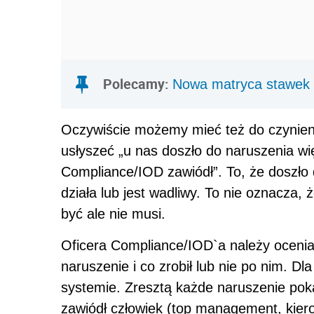
Polecamy:
Nowa matryca stawek
Oczywiście możemy mieć też do czynieni
usłyszeć „u nas doszło do naruszenia wię
Compliance/IOD zawiódł”. To, że doszło 
działa lub jest wadliwy. To nie oznacza,
być ale nie musi.
Oficera Compliance/IOD`a należy ocenia
naruszenie i co zrobił lub nie po nim. D
systemie. Zresztą każde naruszenie poka
zawiódł człowiek (top management, kier