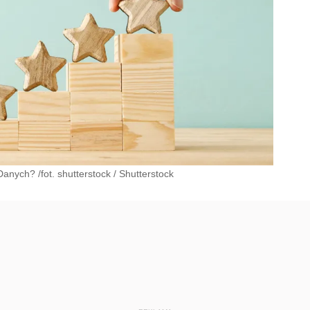
anych? /fot. shutterstock
/
Shutterstock