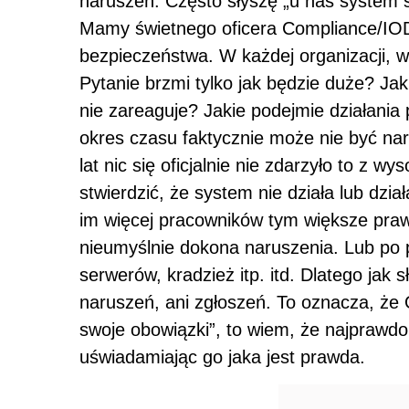
naruszeń. Często słyszę „u nas system ś
Mamy świetnego oficera Compliance/IOD`
bezpieczeństwa. W każdej organizacji, wc
Pytanie brzmi tylko jak będzie duże? Ja
nie zareaguje? Jakie podejmie działania 
okres czasu faktycznie może nie być naru
lat nic się oficjalnie nie zdarzyło to 
stwierdzić, że system nie działa lub dzia
im więcej pracowników tym większe praw
nieumyślnie dokona naruszenia. Lub po p
serwerów, kradzież itp. itd. Dlatego jak 
naruszeń, ani zgłoszeń. To oznacza, że
swoje obowiązki”, to wiem, że najpraw
uświadamiając go jaka jest prawda.