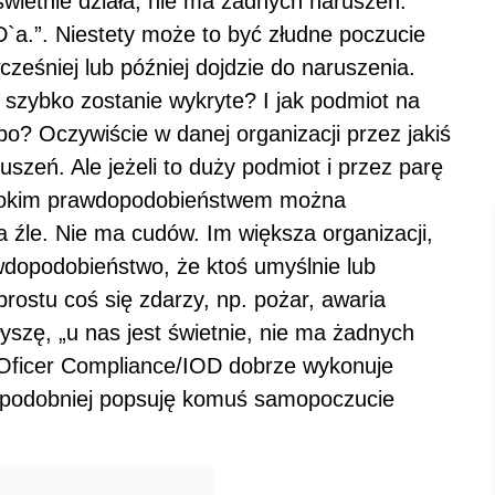
wietnie działa, nie ma żadnych naruszeń.
a.”. Niestety może to być złudne poczucie
ześniej lub później dojdzie do naruszenia.
k szybko zostanie wykryte? I jak podmiot na
po? Oczywiście w danej organizacji przez jakiś
szeń. Ale jeżeli to duży podmiot i przez parę
z wysokim prawdopodobieństwem można
ła źle. Nie ma cudów. Im większa organizacji,
dopodobieństwo, że ktoś umyślnie lub
rostu coś się zdarzy, np. pożar, awaria
słyszę, „u nas jest świetnie, nie ma żadnych
 Oficer Compliance/IOD dobrze wykonuje
dopodobniej popsuję komuś samopoczucie