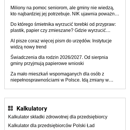
Nigdzie w Europie nie ma tak dużych jednostek
Miliony na pomoc seniorom, ale gminy nie wiedzą,
stołecznych
kto najbardziej jej potrzebuje. NIK ujawnia poważną
lukę w systemie
Do którego śmietnika wyrzucić torebki od przypraw:
plastik, papier czy zmieszane? Gdzie wyrzucić
młynek po przyprawach?
AI pisze coraz więcej pism do urzędów. Instytucje
widzą nowy trend
Świadczenia dla rodzin 2026/2027. Od sierpnia
gminy przyjmują papierowe wnioski
Za mało mieszkań wspomaganych dla osób z
niepełnosprawnościami w Polsce. Idą zmiany w
przepisach
Kalkulatory
Kalkulator składki zdrowotnej dla przedsiębiorcy
Kalkulator dla przedsiębiorców Polski Ład