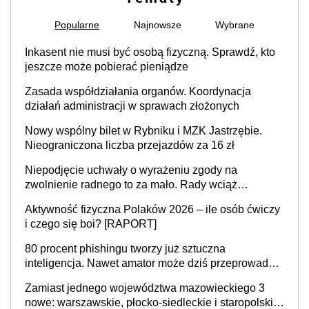
Popularne
Najnowsze
Wybrane
Inkasent nie musi być osobą fizyczną. Sprawdź, kto
jeszcze może pobierać pieniądze
Zasada współdziałania organów. Koordynacja
działań administracji w sprawach złożonych
Nowy wspólny bilet w Rybniku i MZK Jastrzębie.
Nieograniczona liczba przejazdów za 16 zł
Niepodjęcie uchwały o wyrażeniu zgody na
zwolnienie radnego to za mało. Rady wciąż
popełniają ten błąd, a sądy muszą rozstrzygać
Aktywność fizyczna Polaków 2026 – ile osób ćwiczy
sprawy
i czego się boi? [RAPORT]
80 procent phishingu tworzy już sztuczna
inteligencja. Nawet amator może dziś przeprowadzić
skuteczny cyberatak
Zamiast jednego województwa mazowieckiego 3
nowe: warszawskie, płocko-siedleckie i staropolskie.