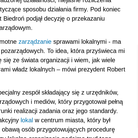
dzonej działalności, niejasne rozliczenia
otyczące sposobu działania firmy. Pod koniec
 Biedroń podjął decyzję o przekazaniu
ozarządowym.
amotne
zarządzanie
sprawami lokalnymi - ma
i pozarządowych. To idea, która przyświeca mi
ę ze świata organizacji i wiem, jak wiele
ami władz lokalnych – mówi prezydent Robert
cjalny zespół składający się z urzędników,
zarządowych i mediów, który przygotował pełną
ki realizacji zadania oraz jego standardy.
rakcyjny
lokal
w centrum miasta, który był
ą obawą osób przygotowujących procedurę