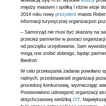
likwidacją były m.in. wysokie
koszty
prowa
między miastem i spółką i różne wizje d
2014 roku nowy
prezydent
miasta Robert
informacji turystycznej organizacjom p
– Samorząd nie musi być skazany na s
przecież partnerów w postaci organizacj
od początku urzędowania. Sam wywodzę si
mogą one zrobić dobrego, będąc partner
Biedroń.
W celu przekazania zadania powołano spe
radnych, przedstawicieli organizacji po
procedurę konkursową, wyznaczając warun
Postanowiono udostępnić organizacji at
dotychczasową siedzibą
CIT
. Największ