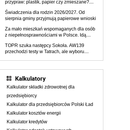
przypraw: plastik, papier czy zmieszane?
Gdzie wyrzucić młynek po przyprawach?
Świadczenia dla rodzin 2026/2027. Od
sierpnia gminy przyjmują papierowe wnioski
Za mało mieszkań wspomaganych dla osób
z niepełnosprawnościami w Polsce. Idą
zmiany w przepisach
TOPR szuka następcy Sokoła. AW139
przechodzi testy w Tatrach, ale wyboru
jeszcze nie ma
Kalkulatory
Kalkulator składki zdrowotnej dla
przedsiębiorcy
Kalkulator dla przedsiębiorców Polski Ład
Kalkulator kosztów energii
Kalkulator kredytów