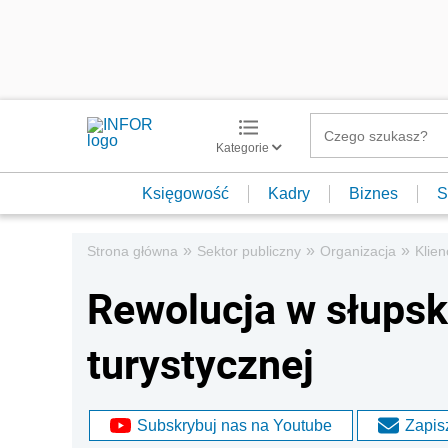
Kategorie
Księgowość
Kadry
Biznes
S
»
»
»
Strona główna
Sektor publiczny
Organizacja
Klien
Rewolucja w słupski
turystycznej
Subskrybuj nas na Youtube
Zapisz