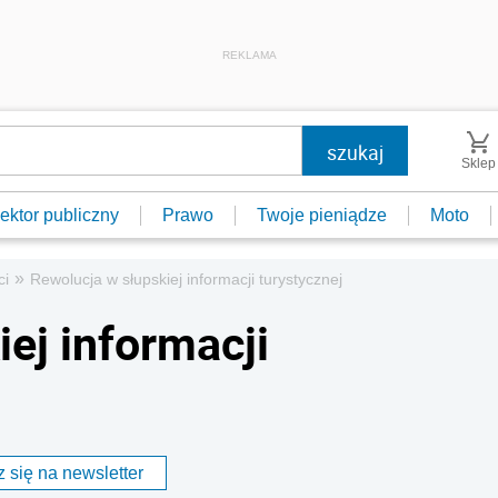
REKLAMA
Sklep
ektor publiczny
Prawo
Twoje pieniądze
Moto
»
ci
Rewolucja w słupskiej informacji turystycznej
ej informacji
 się na newsletter