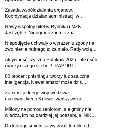
pieniądze
Zasada współdziałania organów.
Koordynacja działań administracji w
sprawach złożonych
Nowy wspólny bilet w Rybniku i MZK
Jastrzębie. Nieograniczona liczba
przejazdów za 16 zł
Niepodjęcie uchwały o wyrażeniu zgody na
zwolnienie radnego to za mało. Rady wciąż
popełniają ten błąd, a sądy muszą
Aktywność fizyczna Polaków 2026 – ile osób
rozstrzygać sprawy
ćwiczy i czego się boi? [RAPORT]
80 procent phishingu tworzy już sztuczna
inteligencja. Nawet amator może dziś
przeprowadzić skuteczny cyberatak
Zamiast jednego województwa
mazowieckiego 3 nowe: warszawskie,
płocko-siedleckie i staropolskie. Nigdzie w
Miliony na pomoc seniorom, ale gminy nie
Europie nie ma tak dużych jednostek
wiedzą, kto najbardziej jej potrzebuje. NIK
stołecznych
ujawnia poważną lukę w systemie
Do którego śmietnika wyrzucić torebki od