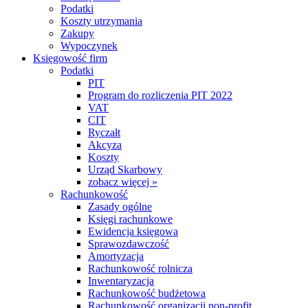
Podatki
Koszty utrzymania
Zakupy
Wypoczynek
Księgowość firm
Podatki
PIT
Program do rozliczenia PIT 2022
VAT
CIT
Ryczałt
Akcyza
Koszty
Urząd Skarbowy
zobacz więcej »
Rachunkowość
Zasady ogólne
Księgi rachunkowe
Ewidencja księgowa
Sprawozdawczość
Amortyzacja
Rachunkowość rolnicza
Inwentaryzacja
Rachunkowość budżetowa
Rachunkowość organizacji non-profit