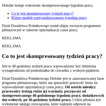
Deloitte testuje wdrożenie skompresowanego tygodnia pracy.
Co to jest skompresowany tydzień pracy?
Różne modele zoptymalizowanego tygodnia pracy
Dział Doradztwa Podatkowego został objęty rocznym programem
pilotażowym w zakresie optymalizacji czasu pracy.
REKLAMA
Co to jest skompresowany tydzień pracy?
Jest to 40-godzinny tydzień pracy wprowadzony bez obniżenia
wynagrodzenia od poniedziałku do czwartku z wolnym piątkiem.
Dział Doradztwa Podatkowego Deloitte jest w zaawansowanej fazie
programu pilotażowego, który ma sprawdzić gotowość firmy na
wprowadzenie optymalizacji czasu pracy.
Od sześciu miesięcy
pracownicy testują różne jej warianty, począwszy od
skompresowanego 40-godzinnego tygodnia pracy, dodatkowych
dni wolnych, po 36-godzinny tydzień pracy.
Celem pilotażu jest
wyłonienie takiego rozwiązania, które najlepiej odpowie na
oczekiwania pracowników Doradztwa Podatkowego dążących do
osiągnięcia równowagi pomiędzy życiem zawodowym a