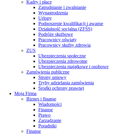
Kadry i płace
Zatrudnianie i zwalnianie
Wynagrodzenia
Urlopy
Podnoszenie kwalifikacji i awanse
Działalność socjalna (ZFŚS)
Podróże służbowe
Pracownicy oświaty
Pracownicy służby zdrowia
ZUS
Ubezpieczenia społeczne
Ubezpieczenia zdrowotne
Ubezpieczenia majątkowe i osobowe
Zamówienia publiczne
Strony umowy
Tryby udzielania zamówienia
Środki ochrony prawnej
Moja Firma
Biznes i finanse
Wiadomości
Finanse
Prawo
Zarządzanie
Poradniki
Finanse