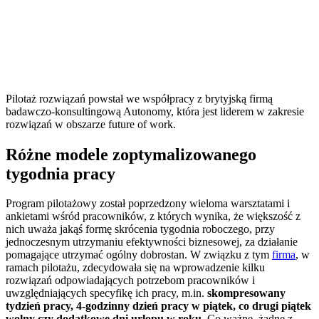
Pilotaż rozwiązań powstał we współpracy z brytyjską firmą
badawczo-konsultingową Autonomy, która jest liderem w zakresie
rozwiązań w obszarze future of work.
Różne modele zoptymalizowanego
tygodnia pracy
Program pilotażowy został poprzedzony wieloma warsztatami i
ankietami wśród pracowników, z których wynika, że większość z
nich uważa jakąś formę skrócenia tygodnia roboczego, przy
jednoczesnym utrzymaniu efektywności biznesowej, za działanie
pomagające utrzymać ogólny dobrostan. W związku z tym
firma
, w
ramach pilotażu, zdecydowała się na wprowadzenie kilku
rozwiązań odpowiadających potrzebom pracowników i
uwzględniających specyfikę ich pracy, m.in.
skompresowany
tydzień pracy, 4-godzinny dzień pracy w piątek, co drugi piątek
wolny czy dodatkowe dni urlopu w roku
. Co ważne, żadne z
tych rozwiązań nie wiąże się dla pracowników z obniżeniem ich