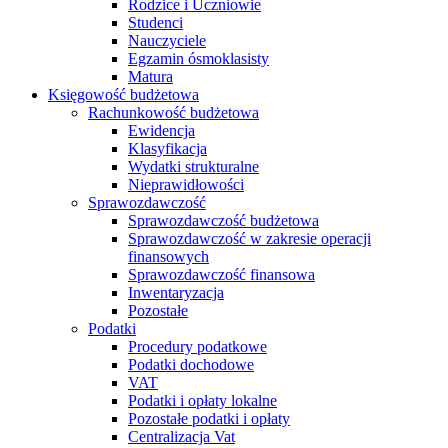
Rodzice i Uczniowie
Studenci
Nauczyciele
Egzamin ósmoklasisty
Matura
Księgowość budżetowa
Rachunkowość budżetowa
Ewidencja
Klasyfikacja
Wydatki strukturalne
Nieprawidłowości
Sprawozdawczość
Sprawozdawczość budżetowa
Sprawozdawczość w zakresie operacji
finansowych
Sprawozdawczość finansowa
Inwentaryzacja
Pozostałe
Podatki
Procedury podatkowe
Podatki dochodowe
VAT
Podatki i opłaty lokalne
Pozostałe podatki i opłaty
Centralizacja Vat