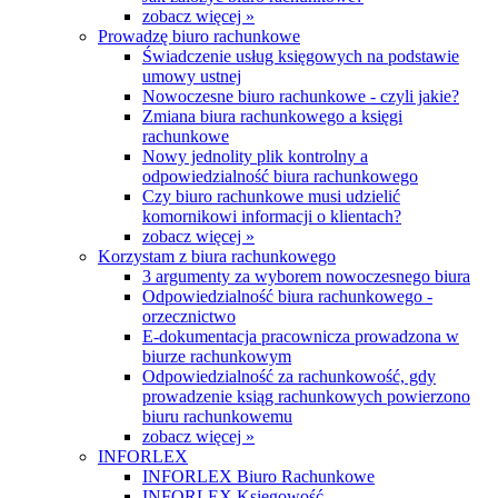
zobacz więcej »
Prowadzę biuro rachunkowe
Świadczenie usług księgowych na podstawie
umowy ustnej
Nowoczesne biuro rachunkowe - czyli jakie?
Zmiana biura rachunkowego a księgi
rachunkowe
Nowy jednolity plik kontrolny a
odpowiedzialność biura rachunkowego
Czy biuro rachunkowe musi udzielić
komornikowi informacji o klientach?
zobacz więcej »
Korzystam z biura rachunkowego
3 argumenty za wyborem nowoczesnego biura
Odpowiedzialność biura rachunkowego -
orzecznictwo
E-dokumentacja pracownicza prowadzona w
biurze rachunkowym
Odpowiedzialność za rachunkowość, gdy
prowadzenie ksiąg rachunkowych powierzono
biuru rachunkowemu
zobacz więcej »
INFORLEX
INFORLEX Biuro Rachunkowe
INFORLEX Księgowość