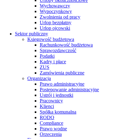
Urlopy okolicznościowe
Wychowawczy
Wypoczynkowy
Zwolnienia od pracy
Urlop bezpłatny
Urlop ojcowski
Sektor publiczny
Księgowość budżetowa
Rachunkowość budżetowa
Sprawozdawczość
Podatki
Kadry i płace
ZUS
Zamówienia publiczne
Organizacja
Prawo administracyjne
Postępowanie administracyjne
Ustrój i jednostki
Pracownicy
Klienci
Spółka komunalna
RODO
Compliance
Prawo wodne
Orzeczenia