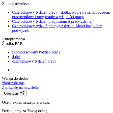
Czterodniowy tydzień pracy - skutki. Poprawa samopoczucia
pracowników i utrzymanie wydajności pracy
Czterodniowy tydzień pracy zamiast pracy zdalnej?
Czterodniowy tydzień pracy już działa! Mniej kasy i bez
podwyżek
Autopromocja
Źródło:
PAP
skompresowany tydzień pracy
4 dni
czterodniowy tydzień pracy
Wersja do druku
Napisz do nas
Zapisz się na newsletter
Udostępnij
Oceń jakość naszego artykułu
Dziękujemy za Twoją ocenę!
Twoja opinia jest dla nas bardzo ważna