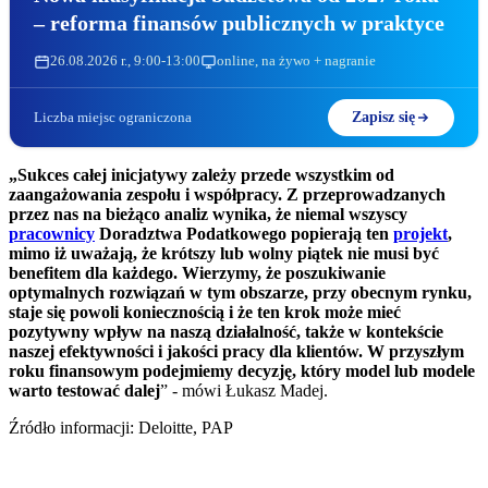
26.08.2026 r., 9:00-13:00
online, na żywo + nagranie
Liczba miejsc ograniczona
Zapisz się
„Sukces całej inicjatywy zależy przede wszystkim od
zaangażowania zespołu i współpracy. Z przeprowadzanych
przez nas na bieżąco analiz wynika, że niemal wszyscy
pracownicy
Doradztwa Podatkowego popierają ten
projekt
,
mimo iż uważają, że krótszy lub wolny piątek nie musi być
benefitem dla każdego. Wierzymy, że poszukiwanie
optymalnych rozwiązań w tym obszarze, przy obecnym rynku,
staje się powoli koniecznością i że ten krok może mieć
pozytywny wpływ na naszą działalność, także w kontekście
naszej efektywności i jakości pracy dla klientów. W przyszłym
roku finansowym podejmiemy decyzję, który model lub modele
warto testować dalej
” - mówi Łukasz Madej.
Źródło informacji: Deloitte, PAP
Zobacz również: