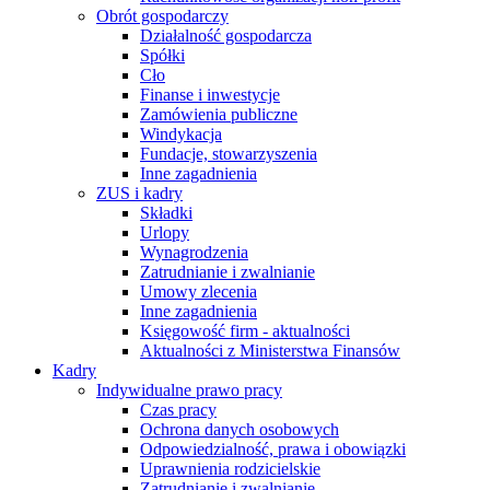
Obrót gospodarczy
Działalność gospodarcza
Spółki
Cło
Finanse i inwestycje
Zamówienia publiczne
Windykacja
Fundacje, stowarzyszenia
Inne zagadnienia
ZUS i kadry
Składki
Urlopy
Wynagrodzenia
Zatrudnianie i zwalnianie
Umowy zlecenia
Inne zagadnienia
Księgowość firm - aktualności
Aktualności z Ministerstwa Finansów
Kadry
Indywidualne prawo pracy
Czas pracy
Ochrona danych osobowych
Odpowiedzialność, prawa i obowiązki
Uprawnienia rodzicielskie
Zatrudnianie i zwalnianie