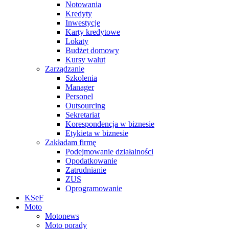
Notowania
Kredyty
Inwestycje
Karty kredytowe
Lokaty
Budżet domowy
Kursy walut
Zarządzanie
Szkolenia
Manager
Personel
Outsourcing
Sekretariat
Korespondencja w biznesie
Etykieta w biznesie
Zakładam firmę
Podejmowanie działalności
Opodatkowanie
Zatrudnianie
ZUS
Oprogramowanie
KSeF
Moto
Motonews
Moto porady