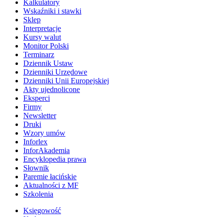
Kalkulatory
Wskaźniki i stawki
Sklep
Interpretacje
Kursy walut
Monitor Polski
Terminarz
Dziennik Ustaw
Dzienniki Urzędowe
Dzienniki Unii Europejskiej
Akty ujednolicone
Eksperci
Firmy
Newsletter
Druki
Wzory umów
Inforlex
InforAkademia
Encyklopedia prawa
Słownik
Paremie łacińskie
Aktualności z MF
Szkolenia
Księgowość