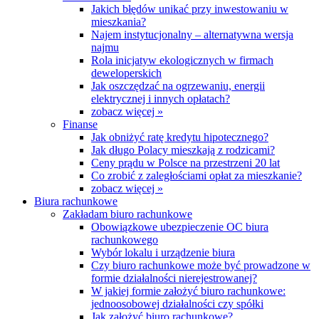
Jakich błędów unikać przy inwestowaniu w
mieszkania?
Najem instytucjonalny – alternatywna wersja
najmu
Rola inicjatyw ekologicznych w firmach
deweloperskich
Jak oszczędzać na ogrzewaniu, energii
elektrycznej i innych opłatach?
zobacz więcej »
Finanse
Jak obniżyć ratę kredytu hipotecznego?
Jak długo Polacy mieszkają z rodzicami?
Ceny prądu w Polsce na przestrzeni 20 lat
Co zrobić z zaległościami opłat za mieszkanie?
zobacz więcej »
Biura rachunkowe
Zakładam biuro rachunkowe
Obowiązkowe ubezpieczenie OC biura
rachunkowego
Wybór lokalu i urządzenie biura
Czy biuro rachunkowe może być prowadzone w
formie działalności nierejestrowanej?
W jakiej formie założyć biuro rachunkowe:
jednoosobowej działalności czy spółki
Jak założyć biuro rachunkowe?