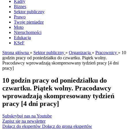
Kadry
Biznes
Sektor publiczny
Prawo
Twoje pieniądze
Moto
Nieruchomości
Edukacja
KSeF
Strona główna
»
Sektor publiczny
»
Organizacja
»
Pracownicy
»
10
godzin pracy od poniedziałku do czwartku. Piątek wolny.
Pracodawcy wprowadzają skompresowany tydzień pracy [4 dni
pracy]
10 godzin pracy od poniedziałku do
czwartku. Piątek wolny. Pracodawcy
wprowadzają skompresowany tydzień
pracy [4 dni pracy]
Subskrybuj nas na Youtube
Zapisz się na newsletter
Dołącz do ekspertów
Dołącz do grona ekspertów