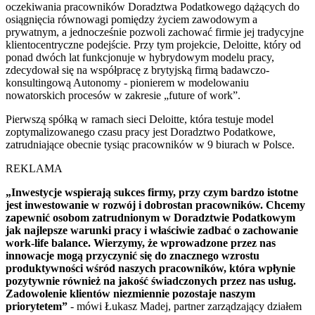
prywatnym, a jednocześnie pozwoli zachować firmie jej tradycyjne
klientocentryczne podejście. Przy tym projekcie, Deloitte, który od
ponad dwóch lat funkcjonuje w hybrydowym modelu pracy,
zdecydował się na współpracę z brytyjską firmą badawczo-
konsultingową Autonomy - pionierem w modelowaniu
nowatorskich procesów w zakresie „future of work”.
Pierwszą spółką w ramach sieci Deloitte, która testuje model
zoptymalizowanego czasu pracy jest Doradztwo Podatkowe,
zatrudniające obecnie tysiąc pracowników w 9 biurach w Polsce.
REKLAMA
„Inwestycje wspierają sukces firmy, przy czym bardzo istotne
jest inwestowanie w rozwój i dobrostan pracowników. Chcemy
zapewnić osobom zatrudnionym w Doradztwie Podatkowym
jak najlepsze warunki pracy i właściwie zadbać o zachowanie
work-life balance. Wierzymy, że wprowadzone przez nas
innowacje mogą przyczynić się do znacznego wzrostu
produktywności wśród naszych pracowników, która wpłynie
pozytywnie również na jakość świadczonych przez nas usług.
Zadowolenie klientów niezmiennie pozostaje naszym
priorytetem”
- mówi Łukasz Madej, partner zarządzający działem
Doradztwa Podatkowego Deloitte w Polsce.