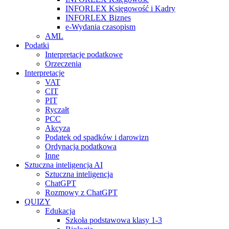
INFORLEX Księgowość i Kadry
INFORLEX Biznes
e-Wydania czasopism
AML
Podatki
Interpretacje podatkowe
Orzeczenia
Interpretacje
VAT
CIT
PIT
Ryczałt
PCC
Akcyza
Podatek od spadków i darowizn
Ordynacja podatkowa
Inne
Sztuczna inteligencja AI
Sztuczna inteligencja
ChatGPT
Rozmowy z ChatGPT
QUIZY
Edukacja
Szkoła podstawowa klasy 1-3