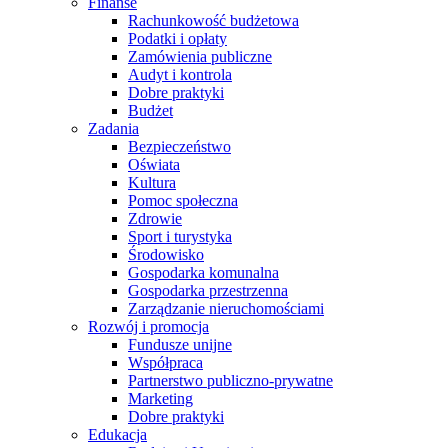
Finanse
Rachunkowość budżetowa
Podatki i opłaty
Zamówienia publiczne
Audyt i kontrola
Dobre praktyki
Budżet
Zadania
Bezpieczeństwo
Oświata
Kultura
Pomoc społeczna
Zdrowie
Sport i turystyka
Środowisko
Gospodarka komunalna
Gospodarka przestrzenna
Zarządzanie nieruchomościami
Rozwój i promocja
Fundusze unijne
Współpraca
Partnerstwo publiczno-prywatne
Marketing
Dobre praktyki
Edukacja