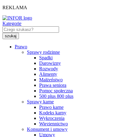
REKLAMA
Kategorie
Prawo
Sprawy rodzinne
Spadki
Darowizny
Rozwody
Alimenty
Małżeństwo
Prawa seniora
Pomoc społeczna
500 plus 800 plus
Sprawy karne
Prawo karne
Kodeks karny
Wykroczenia
Więziennictwo
Konsument i umowy
Umowy