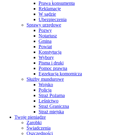
Prawa konsumenta
Reklamacje
W sądzie
Ubezpieczenia
Sprawy urzędowe
Pozwy
Notariusz
Gmina
Powiat
Konstytucja
Wybory
Pisma i druki
Pomoc prawna
Egzekucja komornicza
Służby mundurowe
Wojsko
Policja
Straż Pożarna
Leśnictwo
Straż Graniczna
Straż miejska
Twoje pieniądze
Zarobki
Świadczenia
Oszczędności