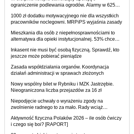
ograniczenie podlewania ogrodów. Alarmy w 625
gminach. Niżówka hydrogeologiczna może objąć
1000 zł dodatku motywacyjnego nie dla wszystkich
cały kraj
pracowników noclegowni. MRPiPS wyjaśnia zasady
Mieszkania dla osób z niepełnosprawnościami to
alternatywa dla opieki instytucjonalnej. 53% chce
mieszkać samodzielnie lub z rodziną
Inkasent nie musi być osobą fizyczną. Sprawdź, kto
jeszcze może pobierać pieniądze
Zasada współdziałania organów. Koordynacja
działań administracji w sprawach złożonych
Nowy wspólny bilet w Rybniku i MZK Jastrzębie.
Nieograniczona liczba przejazdów za 16 zł
Niepodjęcie uchwały o wyrażeniu zgody na
zwolnienie radnego to za mało. Rady wciąż
popełniają ten błąd, a sądy muszą rozstrzygać
Aktywność fizyczna Polaków 2026 – ile osób ćwiczy
sprawy
i czego się boi? [RAPORT]