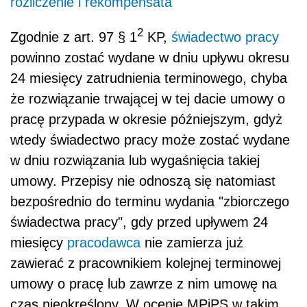
rozliczenie i rekompensata
2
Zgodnie z art. 97 § 1
KP,
świadectwo pracy
powinno zostać wydane w dniu upływu okresu
24 miesięcy zatrudnienia terminowego, chyba
że rozwiązanie trwającej w tej dacie umowy o
pracę przypada w okresie późniejszym, gdyż
wtedy świadectwo pracy może zostać wydane
w dniu rozwiązania lub wygaśnięcia takiej
umowy. Przepisy nie odnoszą się natomiast
bezpośrednio do terminu wydania "zbiorczego
świadectwa pracy", gdy przed upływem 24
miesięcy
pracodawca
nie zamierza już
zawierać z pracownikiem kolejnej terminowej
umowy o pracę lub zawrze z nim umowę na
czas nieokreślony. W ocenie MPiPS w takim