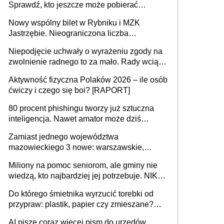
Sprawdź, kto jeszcze może pobierać
pieniądze
Nowy wspólny bilet w Rybniku i MZK
Jastrzębie. Nieograniczona liczba
przejazdów za 16 zł
Niepodjęcie uchwały o wyrażeniu zgody na
zwolnienie radnego to za mało. Rady wciąż
popełniają ten błąd, a sądy muszą
Aktywność fizyczna Polaków 2026 – ile osób
rozstrzygać sprawy
ćwiczy i czego się boi? [RAPORT]
80 procent phishingu tworzy już sztuczna
inteligencja. Nawet amator może dziś
przeprowadzić skuteczny cyberatak
Zamiast jednego województwa
mazowieckiego 3 nowe: warszawskie,
płocko-siedleckie i staropolskie. Nigdzie w
Miliony na pomoc seniorom, ale gminy nie
Europie nie ma tak dużych jednostek
wiedzą, kto najbardziej jej potrzebuje. NIK
stołecznych
ujawnia poważną lukę w systemie
Do którego śmietnika wyrzucić torebki od
przypraw: plastik, papier czy zmieszane?
Gdzie wyrzucić młynek po przyprawach?
AI pisze coraz więcej pism do urzędów.