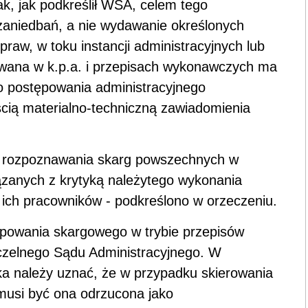
, jak podkreślił WSA, celem tego
 zaniedbań, a nie wydawanie określonych
raw, w toku instancji administracyjnych lub
ana w k.p.a. i przepisach wykonawczych ma
o postępowania administracyjnego
cią materialno-techniczną zawiadomienia
do rozpoznawania skarg powszechnych w
wiązanych z krytyką należytego wykonania
 ich pracowników - podkreślono w orzeczeniu.
powania skargowego w trybie przepisów
Naczelnego Sądu Administracyjnego. W
ka należy uznać, że w przypadku skierowania
 musi być ona odrzucona jako