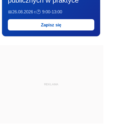
publicznych w praktyce
📅26.08.2026 r.
🕐 9:00-13:00
Zapisz się
REKLAMA