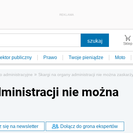
REKLAMA
Sklep
ektor publiczny
Prawo
Twoje pieniądze
Moto
»
o administracyjne
Skargi na organy administracji nie można zaskarż
dministracji nie można
 się na newsletter
Dołącz do grona ekspertów