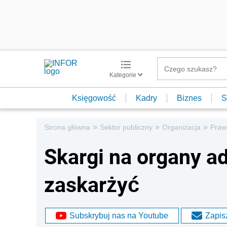
Kategorie
Księgowość
Kadry
Biznes
S
»
»
»
Strona główna
Sektor publiczny
Organizacja
Praw
Skargi na organy a
zaskarżyć
Subskrybuj nas na Youtube
Zapisz