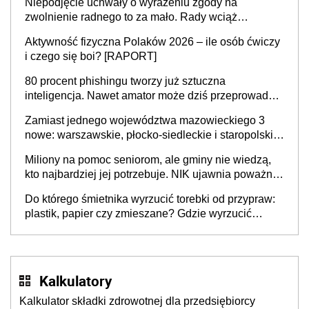
Niepodjęcie uchwały o wyrażeniu zgody na
zwolnienie radnego to za mało. Rady wciąż
popełniają ten błąd, a sądy muszą rozstrzygać
Aktywność fizyczna Polaków 2026 – ile osób ćwiczy
sprawy
i czego się boi? [RAPORT]
80 procent phishingu tworzy już sztuczna
inteligencja. Nawet amator może dziś przeprowadzić
skuteczny cyberatak
Zamiast jednego województwa mazowieckiego 3
nowe: warszawskie, płocko-siedleckie i staropolskie.
Nigdzie w Europie nie ma tak dużych jednostek
Miliony na pomoc seniorom, ale gminy nie wiedzą,
stołecznych
kto najbardziej jej potrzebuje. NIK ujawnia poważną
lukę w systemie
Do którego śmietnika wyrzucić torebki od przypraw:
plastik, papier czy zmieszane? Gdzie wyrzucić
młynek po przyprawach?
Kalkulatory
Kalkulator składki zdrowotnej dla przedsiębiorcy