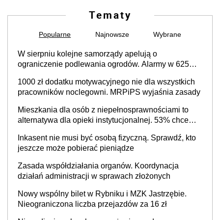
Tematy
Popularne
Najnowsze
Wybrane
W sierpniu kolejne samorządy apelują o
ograniczenie podlewania ogrodów. Alarmy w 625
gminach. Niżówka hydrogeologiczna może objąć
1000 zł dodatku motywacyjnego nie dla wszystkich
cały kraj
pracowników noclegowni. MRPiPS wyjaśnia zasady
Mieszkania dla osób z niepełnosprawnościami to
alternatywa dla opieki instytucjonalnej. 53% chce
mieszkać samodzielnie lub z rodziną
Inkasent nie musi być osobą fizyczną. Sprawdź, kto
jeszcze może pobierać pieniądze
Zasada współdziałania organów. Koordynacja
działań administracji w sprawach złożonych
Nowy wspólny bilet w Rybniku i MZK Jastrzębie.
Nieograniczona liczba przejazdów za 16 zł