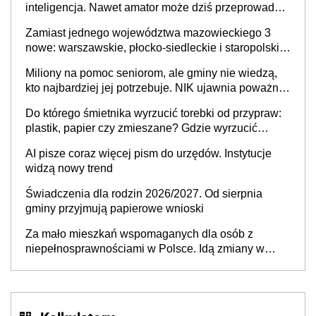
inteligencja. Nawet amator może dziś przeprowadzić
skuteczny cyberatak
Zamiast jednego województwa mazowieckiego 3
nowe: warszawskie, płocko-siedleckie i staropolskie.
Nigdzie w Europie nie ma tak dużych jednostek
Miliony na pomoc seniorom, ale gminy nie wiedzą,
stołecznych
kto najbardziej jej potrzebuje. NIK ujawnia poważną
lukę w systemie
Do którego śmietnika wyrzucić torebki od przypraw:
plastik, papier czy zmieszane? Gdzie wyrzucić
młynek po przyprawach?
AI pisze coraz więcej pism do urzędów. Instytucje
widzą nowy trend
Świadczenia dla rodzin 2026/2027. Od sierpnia
gminy przyjmują papierowe wnioski
Za mało mieszkań wspomaganych dla osób z
niepełnosprawnościami w Polsce. Idą zmiany w
przepisach