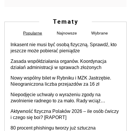
Tematy
Popularne
Najnowsze
Wybrane
Inkasent nie musi być osobą fizyczną. Sprawdź, kto
jeszcze może pobierać pieniądze
Zasada współdziałania organów. Koordynacja
działań administracji w sprawach złożonych
Nowy wspólny bilet w Rybniku i MZK Jastrzębie.
Nieograniczona liczba przejazdów za 16 zł
Niepodjęcie uchwały o wyrażeniu zgody na
zwolnienie radnego to za mało. Rady wciąż
popełniają ten błąd, a sądy muszą rozstrzygać
Aktywność fizyczna Polaków 2026 – ile osób ćwiczy
sprawy
i czego się boi? [RAPORT]
80 procent phishingu tworzy już sztuczna