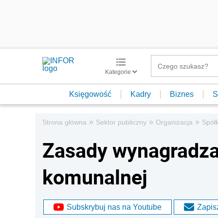
Kategorie
Księgowość
Kadry
Biznes
S
»
»
»
Strona główna
Sektor publiczny
Organizacja
Spół
Zasady wynagradzan
komunalnej
Subskrybuj nas na Youtube
Zapisz