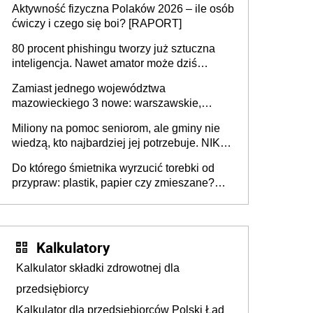
Aktywność fizyczna Polaków 2026 – ile osób
rozstrzygać sprawy
ćwiczy i czego się boi? [RAPORT]
80 procent phishingu tworzy już sztuczna
inteligencja. Nawet amator może dziś
przeprowadzić skuteczny cyberatak
Zamiast jednego województwa
mazowieckiego 3 nowe: warszawskie,
płocko-siedleckie i staropolskie. Nigdzie w
Miliony na pomoc seniorom, ale gminy nie
Europie nie ma tak dużych jednostek
wiedzą, kto najbardziej jej potrzebuje. NIK
stołecznych
ujawnia poważną lukę w systemie
Do którego śmietnika wyrzucić torebki od
przypraw: plastik, papier czy zmieszane?
Gdzie wyrzucić młynek po przyprawach?
Kalkulatory
Kalkulator składki zdrowotnej dla
przedsiębiorcy
Kalkulator dla przedsiębiorców Polski Ład