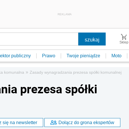
REKLAMA
Sklep
ektor publiczny
Prawo
Twoje pieniądze
Moto
»
ka komunalna
Zasady wynagradzania prezesa spółki komunalnej
ia prezesa spółki
 się na newsletter
Dołącz do grona ekspertów