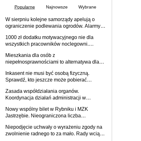
Popularne
Najnowsze
Wybrane
W sierpniu kolejne samorządy apelują o
ograniczenie podlewania ogrodów. Alarmy w
625 gminach. Niżówka hydrogeologiczna
1000 zł dodatku motywacyjnego nie dla
może objąć cały kraj
wszystkich pracowników noclegowni.
MRPiPS wyjaśnia zasady
Mieszkania dla osób z
niepełnosprawnościami to alternatywa dla
opieki instytucjonalnej. 53% chce mieszkać
Inkasent nie musi być osobą fizyczną.
samodzielnie lub z rodziną
Sprawdź, kto jeszcze może pobierać
pieniądze
Zasada współdziałania organów.
Koordynacja działań administracji w
sprawach złożonych
Nowy wspólny bilet w Rybniku i MZK
Jastrzębie. Nieograniczona liczba
przejazdów za 16 zł
Niepodjęcie uchwały o wyrażeniu zgody na
zwolnienie radnego to za mało. Rady wciąż
popełniają ten błąd, a sądy muszą