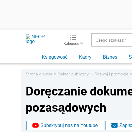
Kategorie
Księgowość
Kadry
Biznes
S
»
»
Strona główna
Sektor publiczny
Rozwój i promocja
Doręczanie dokume
pozasądowych
Subskrybuj nas na Youtube
Zapisz