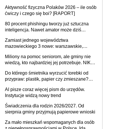
popełniają ten błąd, a sądy muszą
Aktywność fizyczna Polaków 2026 – ile osób
rozstrzygać sprawy
ćwiczy i czego się boi? [RAPORT]
80 procent phishingu tworzy już sztuczna
inteligencja. Nawet amator może dziś
przeprowadzić skuteczny cyberatak
Zamiast jednego województwa
mazowieckiego 3 nowe: warszawskie,
płocko-siedleckie i staropolskie. Nigdzie w
Miliony na pomoc seniorom, ale gminy nie
Europie nie ma tak dużych jednostek
wiedzą, kto najbardziej jej potrzebuje. NIK
stołecznych
ujawnia poważną lukę w systemie
Do którego śmietnika wyrzucić torebki od
przypraw: plastik, papier czy zmieszane?
Gdzie wyrzucić młynek po przyprawach?
AI pisze coraz więcej pism do urzędów.
Instytucje widzą nowy trend
Świadczenia dla rodzin 2026/2027. Od
sierpnia gminy przyjmują papierowe wnioski
Za mało mieszkań wspomaganych dla osób
z niepełnosprawnościami w Polsce. Idą