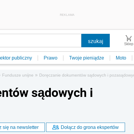
REKLAMA
Sklep
ektor publiczny
Prawo
Twoje pieniądze
Moto
»
»
Fundusze unijne
Doręczanie dokumentów sądowych i pozasądowy
ntów sądowych i
 się na newsletter
Dołącz do grona ekspertów