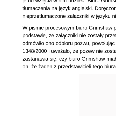
je do wzięcia w nim udziału. Biuro Gri
tłumaczenia na język angielski. Doręczon
nieprzetłumaczone załączniki w języku n
W piśmie procesowym biuro Grimshaw pow
podstawie, że załączniki nie zostały prz
odmówiło ono odbioru pozwu, powołując s
1348/2000 i uważało, że pozew nie zost
zastanawia się, czy biuro Grimshaw mia
on, że żaden z przedstawicieli tego biur