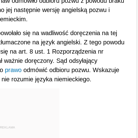
mshaw odmówiło odbioru pozwu z powodu braku
o jej następnie wersję angielską pozwu i
iemieckim.
ołało się na wadliwość doręczenia na tej
etłumaczone na język angielski. Z tego powodu
ię na art. 8 ust. 1 Rozporządzenia nr
ał ważnie doręczony. Sąd odsyłający
ło
prawo
odmówić odbioru pozwu. Wskazuje
a nie rozumie języka niemieckiego.
REKLAMA