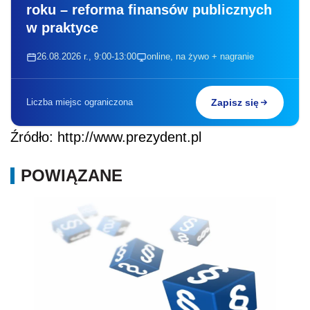
roku – reforma finansów publicznych
w praktyce
26.08.2026 r., 9:00-13:00
online, na żywo + nagranie
Liczba miejsc ograniczona
Zapisz się
Źródło: http://www.prezydent.pl
POWIĄZANE