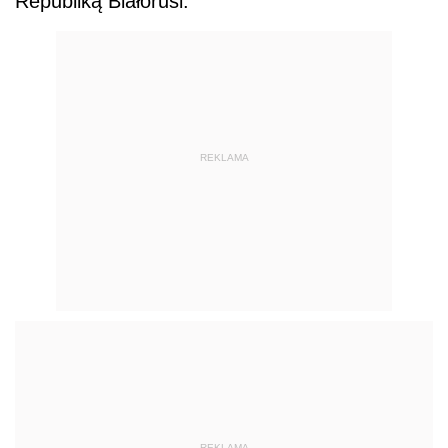
Republiką Białorusi.
REKLAMA
REKLAMA