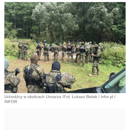
Uchodźcy w okolicach Usnarza /Fot. Łukasz Bielak / Infor.pl
/
INFOR