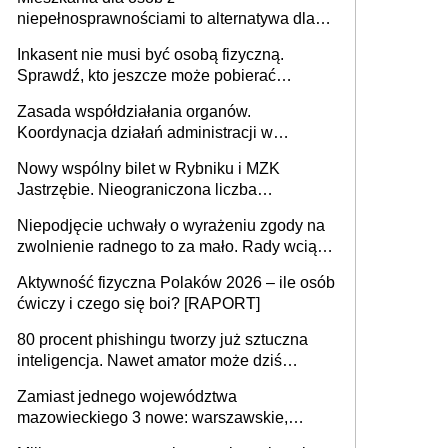
niepełnosprawnościami to alternatywa dla
opieki instytucjonalnej. 53% chce mieszkać
Inkasent nie musi być osobą fizyczną.
samodzielnie lub z rodziną
Sprawdź, kto jeszcze może pobierać
pieniądze
Zasada współdziałania organów.
Koordynacja działań administracji w
sprawach złożonych
Nowy wspólny bilet w Rybniku i MZK
Jastrzębie. Nieograniczona liczba
przejazdów za 16 zł
Niepodjęcie uchwały o wyrażeniu zgody na
zwolnienie radnego to za mało. Rady wciąż
popełniają ten błąd, a sądy muszą
Aktywność fizyczna Polaków 2026 – ile osób
rozstrzygać sprawy
ćwiczy i czego się boi? [RAPORT]
80 procent phishingu tworzy już sztuczna
inteligencja. Nawet amator może dziś
przeprowadzić skuteczny cyberatak
Zamiast jednego województwa
mazowieckiego 3 nowe: warszawskie,
płocko-siedleckie i staropolskie. Nigdzie w