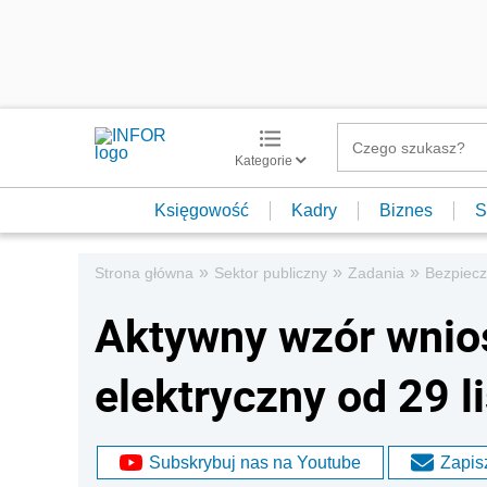
Kategorie
Księgowość
Kadry
Biznes
S
»
»
»
Strona główna
Sektor publiczny
Zadania
Bezpiec
Aktywny wzór wnio
elektryczny od 29 l
Subskrybuj nas na Youtube
Zapisz