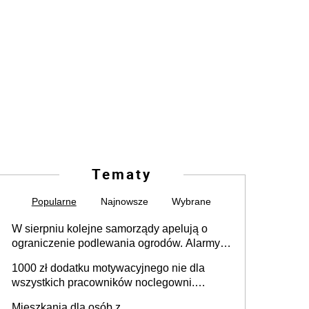
Tematy
Popularne
Najnowsze
Wybrane
W sierpniu kolejne samorządy apelują o
ograniczenie podlewania ogrodów. Alarmy w
625 gminach. Niżówka hydrogeologiczna
1000 zł dodatku motywacyjnego nie dla
może objąć cały kraj
wszystkich pracowników noclegowni.
MRPiPS wyjaśnia zasady
Mieszkania dla osób z