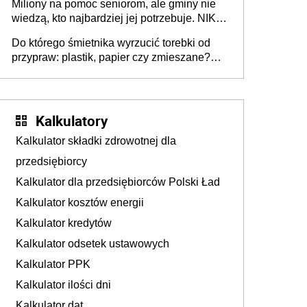
Miliony na pomoc seniorom, ale gminy nie
Europie nie ma tak dużych jednostek
wiedzą, kto najbardziej jej potrzebuje. NIK
stołecznych
ujawnia poważną lukę w systemie
Do którego śmietnika wyrzucić torebki od
przypraw: plastik, papier czy zmieszane?
Gdzie wyrzucić młynek po przyprawach?
Kalkulatory
Kalkulator składki zdrowotnej dla
przedsiębiorcy
Kalkulator dla przedsiębiorców Polski Ład
Kalkulator kosztów energii
Kalkulator kredytów
Kalkulator odsetek ustawowych
Kalkulator PPK
Kalkulator ilości dni
Kalkulator dat