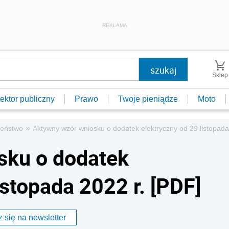
REKLAMA
Sklep
ektor publiczny
Prawo
Twoje pieniądze
Moto
»
zeństwo
Aktywny wzór wniosku o dodatek elektryczny od 29 listopada
sku o dodatek
istopada 2022 r. [PDF]
 się na newsletter