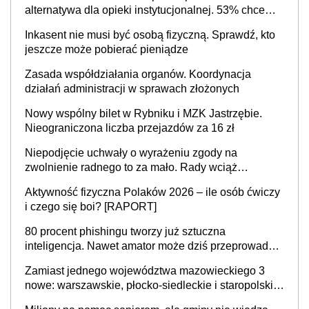
alternatywa dla opieki instytucjonalnej. 53% chce
mieszkać samodzielnie lub z rodziną
Inkasent nie musi być osobą fizyczną. Sprawdź, kto
jeszcze może pobierać pieniądze
Zasada współdziałania organów. Koordynacja
działań administracji w sprawach złożonych
Nowy wspólny bilet w Rybniku i MZK Jastrzębie.
Nieograniczona liczba przejazdów za 16 zł
Niepodjęcie uchwały o wyrażeniu zgody na
zwolnienie radnego to za mało. Rady wciąż
popełniają ten błąd, a sądy muszą rozstrzygać
Aktywność fizyczna Polaków 2026 – ile osób ćwiczy
sprawy
i czego się boi? [RAPORT]
80 procent phishingu tworzy już sztuczna
inteligencja. Nawet amator może dziś przeprowadzić
skuteczny cyberatak
Zamiast jednego województwa mazowieckiego 3
nowe: warszawskie, płocko-siedleckie i staropolskie.
Nigdzie w Europie nie ma tak dużych jednostek