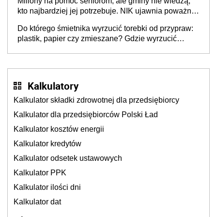
Miliony na pomoc seniorom, ale gminy nie wiedzą,
stołecznych
kto najbardziej jej potrzebuje. NIK ujawnia poważną
lukę w systemie
Do którego śmietnika wyrzucić torebki od przypraw:
plastik, papier czy zmieszane? Gdzie wyrzucić
młynek po przyprawach?
Kalkulatory
Kalkulator składki zdrowotnej dla przedsiębiorcy
Kalkulator dla przedsiębiorców Polski Ład
Kalkulator kosztów energii
Kalkulator kredytów
Kalkulator odsetek ustawowych
Kalkulator PPK
Kalkulator ilości dni
Kalkulator dat