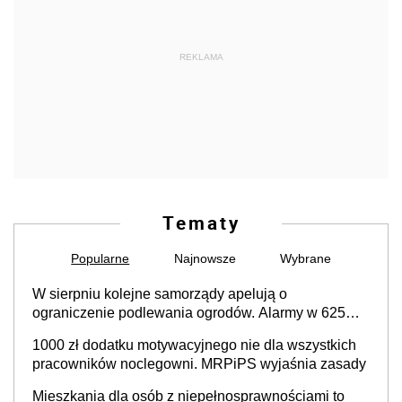
REKLAMA
Tematy
Popularne
Najnowsze
Wybrane
W sierpniu kolejne samorządy apelują o
ograniczenie podlewania ogrodów. Alarmy w 625
gminach. Niżówka hydrogeologiczna może objąć
1000 zł dodatku motywacyjnego nie dla wszystkich
cały kraj
pracowników noclegowni. MRPiPS wyjaśnia zasady
Mieszkania dla osób z niepełnosprawnościami to