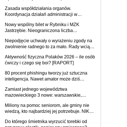
pieniądze
Zasada współdziałania organów.
Koordynacja działań administracji w
sprawach złożonych
Nowy wspólny bilet w Rybniku i MZK
Jastrzębie. Nieograniczona liczba
przejazdów za 16 zł
Niepodjęcie uchwały o wyrażeniu zgody na
zwolnienie radnego to za mało. Rady wciąż
popełniają ten błąd, a sądy muszą
Aktywność fizyczna Polaków 2026 – ile osób
rozstrzygać sprawy
ćwiczy i czego się boi? [RAPORT]
80 procent phishingu tworzy już sztuczna
inteligencja. Nawet amator może dziś
przeprowadzić skuteczny cyberatak
Zamiast jednego województwa
mazowieckiego 3 nowe: warszawskie,
płocko-siedleckie i staropolskie. Nigdzie w
Miliony na pomoc seniorom, ale gminy nie
Europie nie ma tak dużych jednostek
wiedzą, kto najbardziej jej potrzebuje. NIK
stołecznych
ujawnia poważną lukę w systemie
Do którego śmietnika wyrzucić torebki od