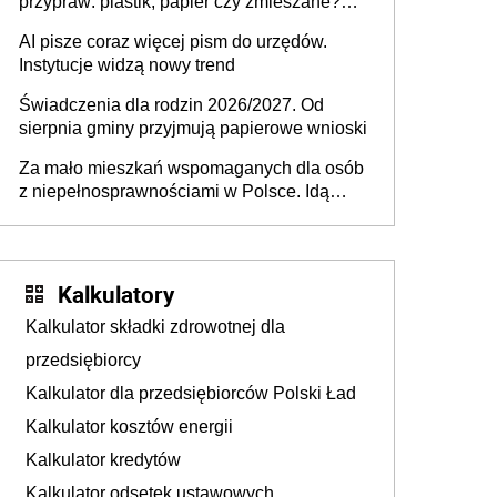
przypraw: plastik, papier czy zmieszane?
Gdzie wyrzucić młynek po przyprawach?
AI pisze coraz więcej pism do urzędów.
Instytucje widzą nowy trend
Świadczenia dla rodzin 2026/2027. Od
sierpnia gminy przyjmują papierowe wnioski
Za mało mieszkań wspomaganych dla osób
z niepełnosprawnościami w Polsce. Idą
zmiany w przepisach
Kalkulatory
Kalkulator składki zdrowotnej dla
przedsiębiorcy
Kalkulator dla przedsiębiorców Polski Ład
Kalkulator kosztów energii
Kalkulator kredytów
Kalkulator odsetek ustawowych