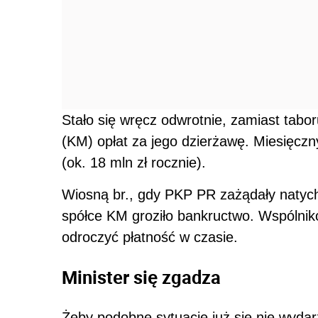
Stało się wręcz odwrotnie, zamiast tabo
(KM) opłat za jego dzierżawę. Miesięczn
(ok. 18 mln zł rocznie).
Wiosną br., gdy PKP PR zażądały natych
spółce KM groziło bankructwo. Wspólnik
odroczyć płatność w czasie.
Minister się zgadza
Żeby podobne sytuacje już się nie wydar