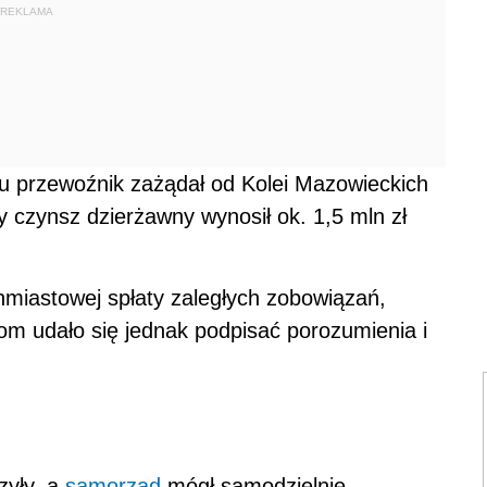
REKLAMA
ru przewoźnik zażądał od Kolei Mazowieckich
y czynsz dzierżawny wynosił ok. 1,5 mln zł
miastowej spłaty zaległych zobowiązań,
om udało się jednak podpisać porozumienia i
zyły, a
samorząd
mógł samodzielnie