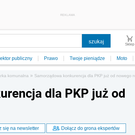
REKLAMA
Sklep
ektor publiczny
Prawo
Twoje pieniądze
Moto
»
rka komunalna
Samorządowa konkurencja dla PKP już od nowego r
rencja dla PKP już od
 się na newsletter
Dołącz do grona ekspertów