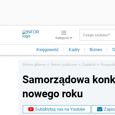
Kategorie
Księgowość
Kadry
Biznes
S
»
»
»
Strona główna
Sektor publiczny
Zadania
Gospoda
Samorządowa konku
nowego roku
Subskrybuj nas na Youtube
Zapisz