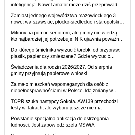
inteligencja. Nawet amator może dziś przeprowadzić
skuteczny cyberatak
Zamiast jednego województwa mazowieckiego 3
nowe: warszawskie, płocko-siedleckie i staropolskie.
Nigdzie w Europie nie ma tak dużych jednostek
Miliony na pomoc seniorom, ale gminy nie wiedzą,
stołecznych
kto najbardziej jej potrzebuje. NIK ujawnia poważną
lukę w systemie
Do którego śmietnika wyrzucić torebki od przypraw:
plastik, papier czy zmieszane? Gdzie wyrzucić
młynek po przyprawach?
Świadczenia dla rodzin 2026/2027. Od sierpnia
gminy przyjmują papierowe wnioski
Za mało mieszkań wspomaganych dla osób z
niepełnosprawnościami w Polsce. Idą zmiany w
przepisach
TOPR szuka następcy Sokoła. AW139 przechodzi
testy w Tatrach, ale wyboru jeszcze nie ma
Powstanie specjalna aplikacja do ostrzegania
ludności. Jest zapowiedź szefa MSWiA