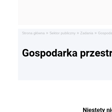
»
»
»
Strona główna
Sektor publiczny
Zadania
Gospoda
Gospodarka przest
Niestety ni