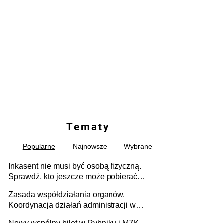
Tematy
Popularne
Najnowsze
Wybrane
Inkasent nie musi być osobą fizyczną.
Sprawdź, kto jeszcze może pobierać
pieniądze
Zasada współdziałania organów.
Koordynacja działań administracji w
sprawach złożonych
Nowy wspólny bilet w Rybniku i MZK