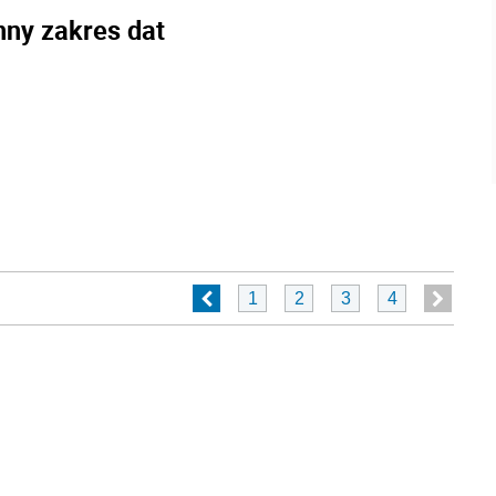
nny zakres dat
1
2
3
4