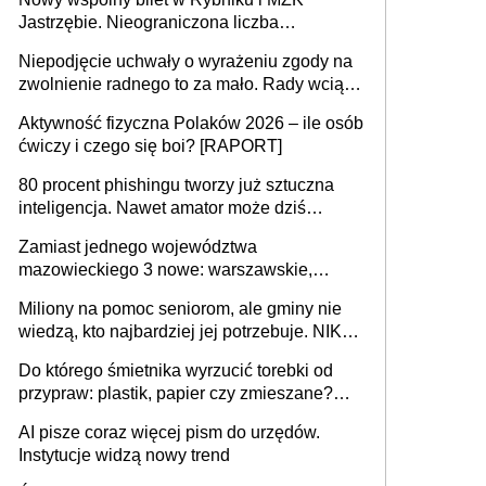
Jastrzębie. Nieograniczona liczba
przejazdów za 16 zł
Niepodjęcie uchwały o wyrażeniu zgody na
zwolnienie radnego to za mało. Rady wciąż
popełniają ten błąd, a sądy muszą
Aktywność fizyczna Polaków 2026 – ile osób
rozstrzygać sprawy
ćwiczy i czego się boi? [RAPORT]
80 procent phishingu tworzy już sztuczna
inteligencja. Nawet amator może dziś
przeprowadzić skuteczny cyberatak
Zamiast jednego województwa
mazowieckiego 3 nowe: warszawskie,
płocko-siedleckie i staropolskie. Nigdzie w
Miliony na pomoc seniorom, ale gminy nie
Europie nie ma tak dużych jednostek
wiedzą, kto najbardziej jej potrzebuje. NIK
stołecznych
ujawnia poważną lukę w systemie
Do którego śmietnika wyrzucić torebki od
przypraw: plastik, papier czy zmieszane?
Gdzie wyrzucić młynek po przyprawach?
AI pisze coraz więcej pism do urzędów.
Instytucje widzą nowy trend