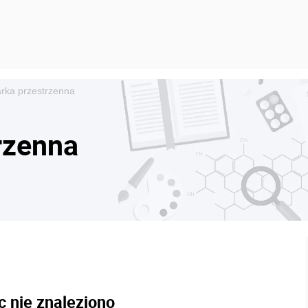
rka przestrzenna
rzenna
c nie znaleziono