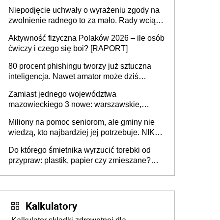
przejazdów za 16 zł
Niepodjęcie uchwały o wyrażeniu zgody na
zwolnienie radnego to za mało. Rady wciąż
popełniają ten błąd, a sądy muszą
Aktywność fizyczna Polaków 2026 – ile osób
rozstrzygać sprawy
ćwiczy i czego się boi? [RAPORT]
80 procent phishingu tworzy już sztuczna
inteligencja. Nawet amator może dziś
przeprowadzić skuteczny cyberatak
Zamiast jednego województwa
mazowieckiego 3 nowe: warszawskie,
płocko-siedleckie i staropolskie. Nigdzie w
Miliony na pomoc seniorom, ale gminy nie
Europie nie ma tak dużych jednostek
wiedzą, kto najbardziej jej potrzebuje. NIK
stołecznych
ujawnia poważną lukę w systemie
Do którego śmietnika wyrzucić torebki od
przypraw: plastik, papier czy zmieszane?
Gdzie wyrzucić młynek po przyprawach?
Kalkulatory