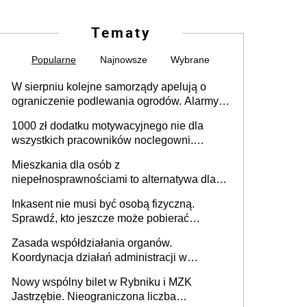
Tematy
Popularne
Najnowsze
Wybrane
W sierpniu kolejne samorządy apelują o
ograniczenie podlewania ogrodów. Alarmy w
625 gminach. Niżówka hydrogeologiczna
1000 zł dodatku motywacyjnego nie dla
może objąć cały kraj
wszystkich pracowników noclegowni.
MRPiPS wyjaśnia zasady
Mieszkania dla osób z
niepełnosprawnościami to alternatywa dla
opieki instytucjonalnej. 53% chce mieszkać
Inkasent nie musi być osobą fizyczną.
samodzielnie lub z rodziną
Sprawdź, kto jeszcze może pobierać
pieniądze
Zasada współdziałania organów.
Koordynacja działań administracji w
sprawach złożonych
Nowy wspólny bilet w Rybniku i MZK
Jastrzębie. Nieograniczona liczba