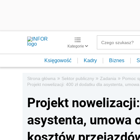
Kategorie
Księgowość
Kadry
Biznes
S
»
»
»
Strona główna
Sektor publiczny
Zadania
Pomoc s
Projekt nowelizacji: 400 zł dodatku dla asystenta, umowa
Projekt nowelizacji
asystenta, umowa o 
kosztów przejazdów