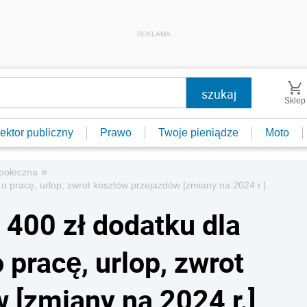
REKLAMA
Sklep
ektor publiczny
Prawo
Twoje pieniądze
Moto
»
połeczna
 o pracę, urlop, zwrot kosztów przejazdów [zmiany na 2024 r.]
: 400 zł dodatku dla
pracę, urlop, zwrot
 [zmiany na 2024 r.]