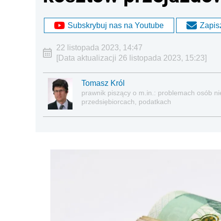
Subskrybuj nas na Youtube
Zapisz
22 listopada 2023, 14:47
[Data aktualizacji 26 listopada 2023, 15:23]
Tomasz Król
prawnik piszący o m.in.: problemach osób nie
przedsiębiorcach, podatkach