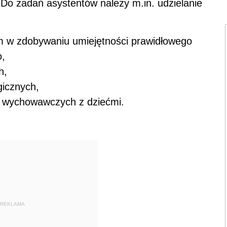
 Do zadań asystentów należy m.in. udzielanie
tym w zdobywaniu umiejętności prawidłowego
o,
ch,
gicznych,
 wychowawczych z dziećmi.
REKLAMA