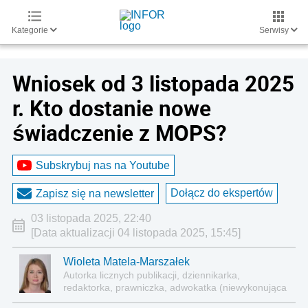
Kategorie
Serwisy
Wniosek od 3 listopada 2025
r. Kto dostanie nowe
świadczenie z MOPS?
Subskrybuj nas na Youtube
Dołącz do ekspertów
Zapisz się na newsletter
03 listopada 2025, 22:40
[Data aktualizacji 04 listopada 2025, 15:45]
Wioleta Matela-Marszałek
Autorka licznych publikacji, dziennikarka,
redaktorka, prawniczka, adwokatka (niewykonująca
zawodu)