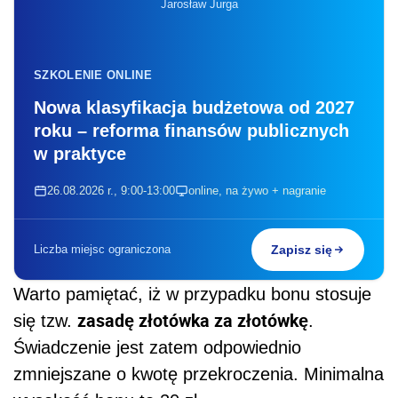
Jarosław Jurga
SZKOLENIE ONLINE
Nowa klasyfikacja budżetowa od 2027
roku – reforma finansów publicznych
w praktyce
26.08.2026 r., 9:00-13:00
online, na żywo + nagranie
Liczba miejsc ograniczona
Zapisz się
Warto pamiętać, iż w przypadku bonu stosuje
zasadę złotówka za złotówkę
się tzw.
.
Świadczenie jest zatem odpowiednio
zmniejszane o kwotę przekroczenia. Minimalna