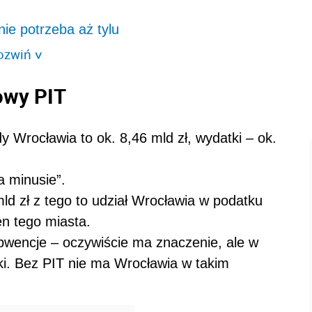
ie potrzeba aż tylu
ozwiń
>
owy PIT
 Wrocławia to ok. 8,46 mld zł, wydatki – ok.
a minusie”.
ld zł z tego to udział Wrocławia w podatku
len tego miasta.
subwencje – oczywiście ma znaczenie, ale w
ówki. Bez PIT nie ma Wrocławia w takim