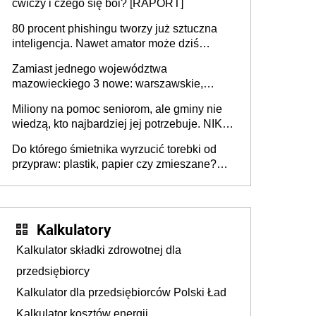
ćwiczy i czego się boi? [RAPORT]
80 procent phishingu tworzy już sztuczna
inteligencja. Nawet amator może dziś
przeprowadzić skuteczny cyberatak
Zamiast jednego województwa
mazowieckiego 3 nowe: warszawskie,
płocko-siedleckie i staropolskie. Nigdzie w
Miliony na pomoc seniorom, ale gminy nie
Europie nie ma tak dużych jednostek
wiedzą, kto najbardziej jej potrzebuje. NIK
stołecznych
ujawnia poważną lukę w systemie
Do którego śmietnika wyrzucić torebki od
przypraw: plastik, papier czy zmieszane?
Gdzie wyrzucić młynek po przyprawach?
Kalkulatory
Kalkulator składki zdrowotnej dla
przedsiębiorcy
Kalkulator dla przedsiębiorców Polski Ład
Kalkulator kosztów energii