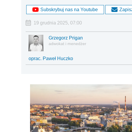
Subskrybuj nas na Youtube
Zapisz
19 grudnia 2025, 07:00
Grzegorz Prigan
adwokat i menedżer
oprac. Paweł Huczko