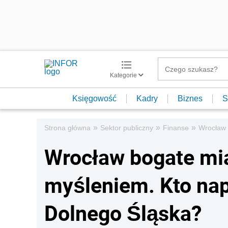
Kategorie
Księgowość
Kadry
Biznes
S
»
»
»
Strona główna
Sektor publiczny
Finanse
Wrocław 
Wrocław bogate mi
myśleniem. Kto nap
Dolnego Śląska?