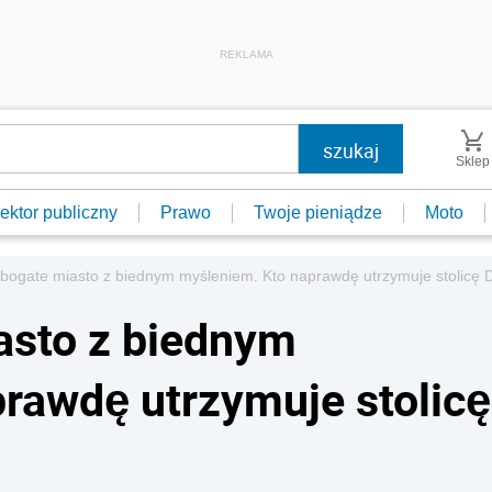
REKLAMA
Sklep
ektor publiczny
Prawo
Twoje pieniądze
Moto
bogate miasto z biednym myśleniem. Kto naprawdę utrzymuje stolicę 
asto z biednym
rawdę utrzymuje stolicę