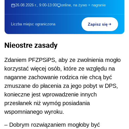
26.08.2026 r., 9:00-13:00
online, na żywo + nagranie
Liczba miejsc ograniczona
Zapisz się
Nieostre zasady
Zdaniem PFZPSiPS, aby ze zwolnienia mogło
korzystać więcej osób, które ze względu na
naganne zachowanie rodzica nie chcą być
zmuszane do płacenia za jego pobyt w DPS,
konieczne jest wprowadzenie innych
przesłanek niż wymóg posiadania
wspomnianego wyroku.
– Dobrym rozwiązaniem mogłoby być