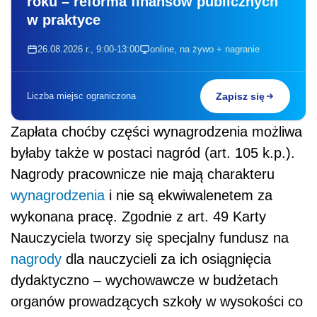
roku – reforma finansów publicznych
w praktyce
26.08.2026 r., 9:00-13:00
online, na żywo + nagranie
Liczba miejsc ograniczona
Zapisz się
Zapłata choćby części wynagrodzenia możliwa
byłaby także w postaci nagród (art. 105 k.p.).
Nagrody pracownicze nie mają charakteru
wynagrodzenia
i nie są ekwiwalenetem za
wykonana pracę. Zgodnie z art. 49 Karty
Nauczyciela tworzy się specjalny fundusz na
nagrody
dla nauczycieli za ich osiągnięcia
dydaktyczno – wychowawcze w budżetach
organów prowadzących szkoły w wysokości co