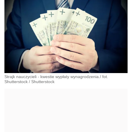
Strajk nauczycieli - kwestie wypłaty wynagrodzenia./ fot.
Shutterstock
/
Shutterstock