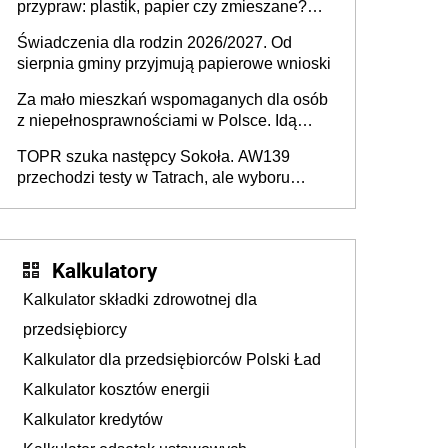
przypraw: plastik, papier czy zmieszane?
Gdzie wyrzucić młynek po przyprawach?
Świadczenia dla rodzin 2026/2027. Od
sierpnia gminy przyjmują papierowe wnioski
Za mało mieszkań wspomaganych dla osób
z niepełnosprawnościami w Polsce. Idą
zmiany w przepisach
TOPR szuka następcy Sokoła. AW139
przechodzi testy w Tatrach, ale wyboru
jeszcze nie ma
Kalkulatory
Kalkulator składki zdrowotnej dla
przedsiębiorcy
Kalkulator dla przedsiębiorców Polski Ład
Kalkulator kosztów energii
Kalkulator kredytów