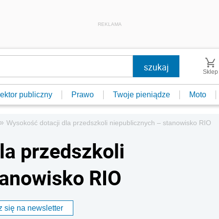
REKLAMA
Sklep
ektor publiczny
Prawo
Twoje pieniądze
Moto
»
Wysokość dotacji dla przedszkoli niepublicznych – stanowisko RIO
la przedszkoli
tanowisko RIO
 się na newsletter