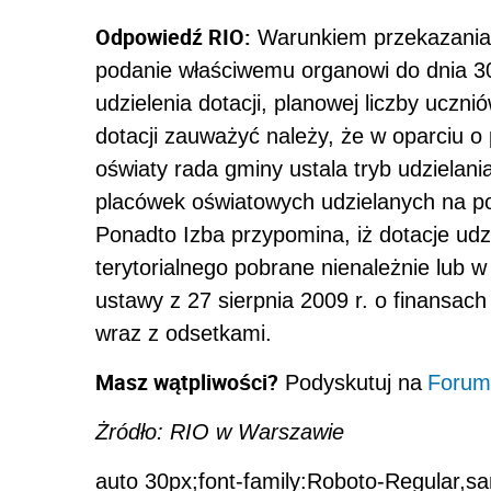
Odpowiedź RIO:
Warunkiem przekazania d
podanie właściwemu organowi do dnia 3
udzielenia dotacji, planowej liczby uczn
dotacji zauważyć należy, że w oparciu o 
oświaty rada gminy ustala tryb udzielania 
placówek oświatowych udzielanych na pod
Ponadto Izba przypomina, iż dotacje ud
terytorialnego pobrane nienależnie lub w
ustawy z 27 sierpnia 2009 r. o finansac
wraz z odsetkami.
Masz wątpliwości?
Podyskutuj na
Forum
Żródło: RIO w Warszawie
auto 30px;font-family:Roboto-Regular,sa