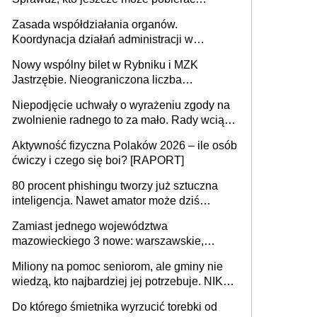
pieniądze
Zasada współdziałania organów.
Koordynacja działań administracji w
sprawach złożonych
Nowy wspólny bilet w Rybniku i MZK
Jastrzębie. Nieograniczona liczba
przejazdów za 16 zł
Niepodjęcie uchwały o wyrażeniu zgody na
zwolnienie radnego to za mało. Rady wciąż
popełniają ten błąd, a sądy muszą
Aktywność fizyczna Polaków 2026 – ile osób
rozstrzygać sprawy
ćwiczy i czego się boi? [RAPORT]
80 procent phishingu tworzy już sztuczna
inteligencja. Nawet amator może dziś
przeprowadzić skuteczny cyberatak
Zamiast jednego województwa
mazowieckiego 3 nowe: warszawskie,
płocko-siedleckie i staropolskie. Nigdzie w
Miliony na pomoc seniorom, ale gminy nie
Europie nie ma tak dużych jednostek
wiedzą, kto najbardziej jej potrzebuje. NIK
stołecznych
ujawnia poważną lukę w systemie
Do którego śmietnika wyrzucić torebki od