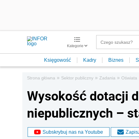
Kategorie
Księgowość
Kadry
Biznes
S
»
»
»
Strona główna
Sektor publiczny
Zadania
Oświata
Wysokość dotacji d
niepublicznych – s
Subskrybuj nas na Youtube
Zapisz