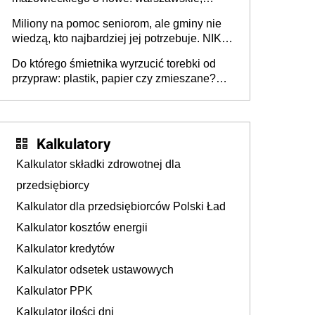
płocko-siedleckie i staropolskie. Nigdzie w
Miliony na pomoc seniorom, ale gminy nie
Europie nie ma tak dużych jednostek
wiedzą, kto najbardziej jej potrzebuje. NIK
stołecznych
ujawnia poważną lukę w systemie
Do którego śmietnika wyrzucić torebki od
przypraw: plastik, papier czy zmieszane?
Gdzie wyrzucić młynek po przyprawach?
Kalkulatory
Kalkulator składki zdrowotnej dla
przedsiębiorcy
Kalkulator dla przedsiębiorców Polski Ład
Kalkulator kosztów energii
Kalkulator kredytów
Kalkulator odsetek ustawowych
Kalkulator PPK
Kalkulator ilości dni