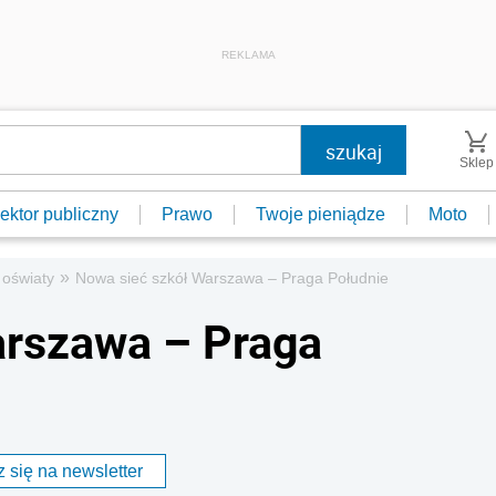
REKLAMA
Sklep
ektor publiczny
Prawo
Twoje pieniądze
Moto
»
oświaty
Nowa sieć szkół Warszawa – Praga Południe
arszawa – Praga
 się na newsletter