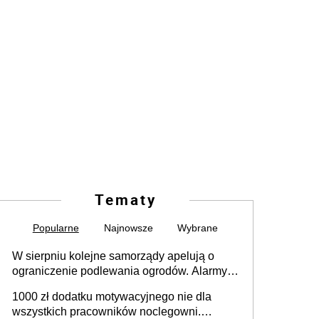
Tematy
Popularne
Najnowsze
Wybrane
W sierpniu kolejne samorządy apelują o
ograniczenie podlewania ogrodów. Alarmy w
625 gminach. Niżówka hydrogeologiczna
1000 zł dodatku motywacyjnego nie dla
może objąć cały kraj
wszystkich pracowników noclegowni.